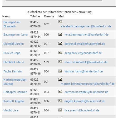
Telefonliste der Mitarbeiter/innen der Verwaltung
Name
Telefon
Zimmer
Mail
Baumgartner
09422
002
Elisabeth
8570-28
elisabeth.baumgartner@hunderdorf.de
09422
Baumgartner Lena
006
lena.baumgartner@hunderdorf.de
8570-34
09422
Diewald Doreen
007
doreen.diewald@hunderdorf.de
8570-42
09422
Drexler Sepp
007
sepp.drexler@hunderdorf.de
8570-11
09422
Ehrnböck Mario
103
mario.ehrnboeck@hunderdorf.de
8570-26
09422
Fuchs Kathrin
004
kathrin.fuchs@hunderdorf.de
8570-36
Hartmannsgruber
09422
001
Margot
8570-29
margot.hartmannsgruber@hunderdorf.de
09422
Holzapfel Carmen
004
carmen.holzapfel@hunderdorf.de
8570-0
09422
Krampfl Angela
006
angela.krampfl@hunderdorf.de
8570-35
09422
Macht Lisa
004
lisa.macht@hunderdorf.de
8570-41
09422