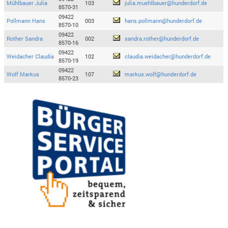
Mühlbauer Julia
103
julia.muehlbauer@hunderdorf.de
8570-31
09422
Pollmann Hans
003
hans.pollmann@hunderdorf.de
8570-10
09422
Rother Sandra
002
sandra.rother@hunderdorf.de
8570-16
09422
Weidacher Claudia
102
claudia.weidacher@hunderdorf.de
8570-19
09422
Wolf Markus
107
markus.wolf@hunderdorf.de
8570-23