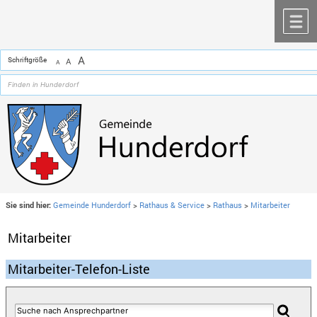
Zum Inhalt
,
zur Navigation
oder
zur Startseite
springen.
chließen
M
A
Schriftgröße
A
A
Sie sind hier:
Gemeinde Hunderdorf
>
Rathaus & Service
>
Rathaus
>
Mitarbeiter
Mitarbeiter
Mitarbeiter-Telefon-Liste