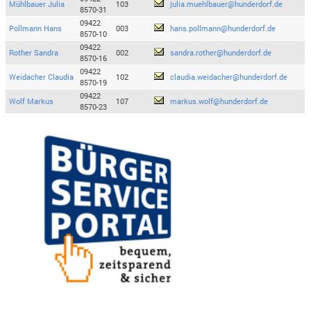
Mühlbauer Julia
103
julia.muehlbauer@hunderdorf.de
8570-31
09422
Pollmann Hans
003
hans.pollmann@hunderdorf.de
8570-10
09422
Rother Sandra
002
sandra.rother@hunderdorf.de
8570-16
09422
Weidacher Claudia
102
claudia.weidacher@hunderdorf.de
8570-19
09422
Wolf Markus
107
markus.wolf@hunderdorf.de
8570-23