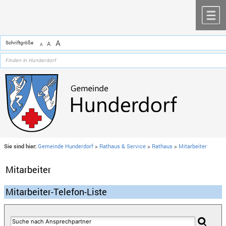
Zum Inhalt
,
zur Navigation
oder
zur Startseite
springen.
chließen
M
A
Schriftgröße
A
A
Sie sind hier:
Gemeinde Hunderdorf
>
Rathaus & Service
>
Rathaus
>
Mitarbeiter
Mitarbeiter
Mitarbeiter-Telefon-Liste