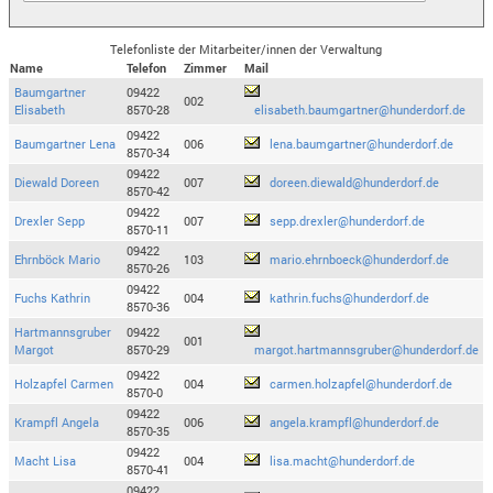
Telefonliste der Mitarbeiter/innen der Verwaltung
Name
Telefon
Zimmer
Mail
Baumgartner
09422
002
Elisabeth
8570-28
elisabeth.baumgartner@hunderdorf.de
09422
Baumgartner Lena
006
lena.baumgartner@hunderdorf.de
8570-34
09422
Diewald Doreen
007
doreen.diewald@hunderdorf.de
8570-42
09422
Drexler Sepp
007
sepp.drexler@hunderdorf.de
8570-11
09422
Ehrnböck Mario
103
mario.ehrnboeck@hunderdorf.de
8570-26
09422
Fuchs Kathrin
004
kathrin.fuchs@hunderdorf.de
8570-36
Hartmannsgruber
09422
001
Margot
8570-29
margot.hartmannsgruber@hunderdorf.de
09422
Holzapfel Carmen
004
carmen.holzapfel@hunderdorf.de
8570-0
09422
Krampfl Angela
006
angela.krampfl@hunderdorf.de
8570-35
09422
Macht Lisa
004
lisa.macht@hunderdorf.de
8570-41
09422