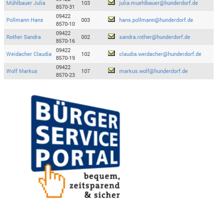
Mühlbauer Julia
103
julia.muehlbauer@hunderdorf.de
8570-31
09422
Pollmann Hans
003
hans.pollmann@hunderdorf.de
8570-10
09422
Rother Sandra
002
sandra.rother@hunderdorf.de
8570-16
09422
Weidacher Claudia
102
claudia.weidacher@hunderdorf.de
8570-19
09422
Wolf Markus
107
markus.wolf@hunderdorf.de
8570-23