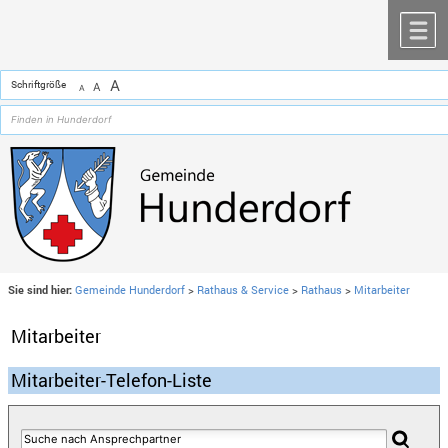
Zum Inhalt
,
zur Navigation
oder
zur Startseite
springen.
chließen
M
A
Schriftgröße
A
A
Sie sind hier:
Gemeinde Hunderdorf
>
Rathaus & Service
>
Rathaus
>
Mitarbeiter
Mitarbeiter
Mitarbeiter-Telefon-Liste