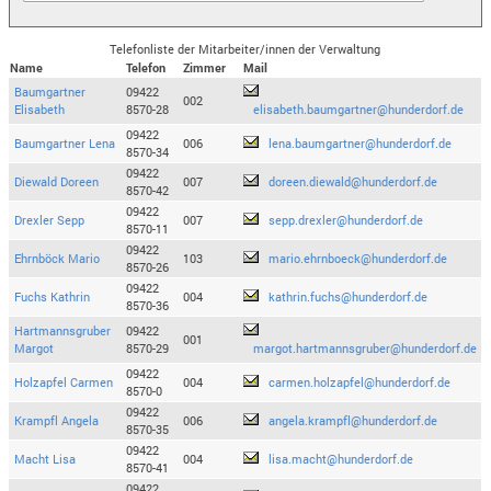
Telefonliste der Mitarbeiter/innen der Verwaltung
Name
Telefon
Zimmer
Mail
Baumgartner
09422
002
Elisabeth
8570-28
elisabeth.baumgartner@hunderdorf.de
09422
Baumgartner Lena
006
lena.baumgartner@hunderdorf.de
8570-34
09422
Diewald Doreen
007
doreen.diewald@hunderdorf.de
8570-42
09422
Drexler Sepp
007
sepp.drexler@hunderdorf.de
8570-11
09422
Ehrnböck Mario
103
mario.ehrnboeck@hunderdorf.de
8570-26
09422
Fuchs Kathrin
004
kathrin.fuchs@hunderdorf.de
8570-36
Hartmannsgruber
09422
001
Margot
8570-29
margot.hartmannsgruber@hunderdorf.de
09422
Holzapfel Carmen
004
carmen.holzapfel@hunderdorf.de
8570-0
09422
Krampfl Angela
006
angela.krampfl@hunderdorf.de
8570-35
09422
Macht Lisa
004
lisa.macht@hunderdorf.de
8570-41
09422