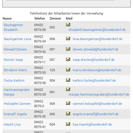
Telefonliste der Mitarbeiter/innen der Verwaltung
Name
Telefon
Zimmer
Mail
Baumgartner
09422
002
Elisabeth
8570-28
elisabeth.baumgartner@hunderdorf.de
09422
Baumgartner Lena
006
lena.baumgartner@hunderdorf.de
8570-34
09422
Diewald Doreen
007
doreen.diewald@hunderdorf.de
8570-42
09422
Drexler Sepp
007
sepp.drexler@hunderdorf.de
8570-11
09422
Ehrnböck Mario
103
mario.ehrnboeck@hunderdorf.de
8570-26
09422
Fuchs Kathrin
004
kathrin.fuchs@hunderdorf.de
8570-36
Hartmannsgruber
09422
001
Margot
8570-29
margot.hartmannsgruber@hunderdorf.de
09422
Holzapfel Carmen
004
carmen.holzapfel@hunderdorf.de
8570-0
09422
Krampfl Angela
006
angela.krampfl@hunderdorf.de
8570-35
09422
Macht Lisa
004
lisa.macht@hunderdorf.de
8570-41
09422