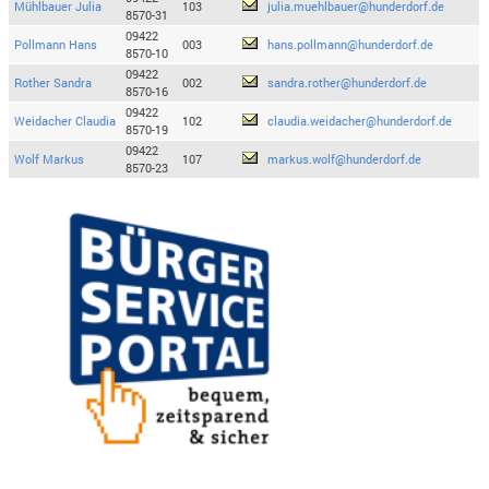
Mühlbauer Julia
103
julia.muehlbauer@hunderdorf.de
8570-31
09422
Pollmann Hans
003
hans.pollmann@hunderdorf.de
8570-10
09422
Rother Sandra
002
sandra.rother@hunderdorf.de
8570-16
09422
Weidacher Claudia
102
claudia.weidacher@hunderdorf.de
8570-19
09422
Wolf Markus
107
markus.wolf@hunderdorf.de
8570-23