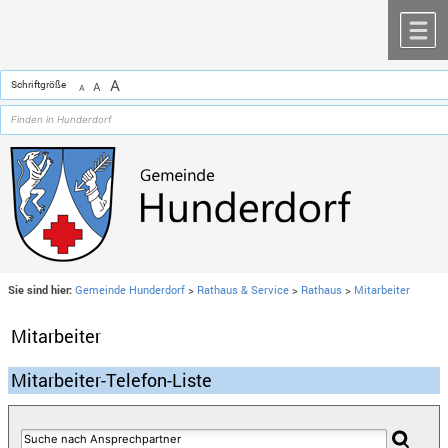
Zum Inhalt
,
zur Navigation
oder
zur Startseite
springen.
chließen
M
A
Schriftgröße
A
A
Sie sind hier:
Gemeinde Hunderdorf
>
Rathaus & Service
>
Rathaus
>
Mitarbeiter
Mitarbeiter
Mitarbeiter-Telefon-Liste