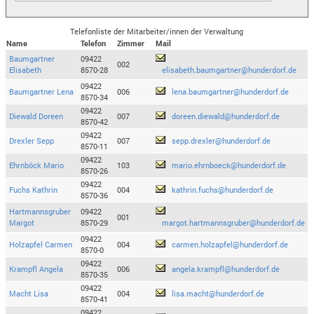
Telefonliste der Mitarbeiter/innen der Verwaltung
Name
Telefon
Zimmer
Mail
Baumgartner
09422
002
Elisabeth
8570-28
elisabeth.baumgartner@hunderdorf.de
09422
Baumgartner Lena
006
lena.baumgartner@hunderdorf.de
8570-34
09422
Diewald Doreen
007
doreen.diewald@hunderdorf.de
8570-42
09422
Drexler Sepp
007
sepp.drexler@hunderdorf.de
8570-11
09422
Ehrnböck Mario
103
mario.ehrnboeck@hunderdorf.de
8570-26
09422
Fuchs Kathrin
004
kathrin.fuchs@hunderdorf.de
8570-36
Hartmannsgruber
09422
001
Margot
8570-29
margot.hartmannsgruber@hunderdorf.de
09422
Holzapfel Carmen
004
carmen.holzapfel@hunderdorf.de
8570-0
09422
Krampfl Angela
006
angela.krampfl@hunderdorf.de
8570-35
09422
Macht Lisa
004
lisa.macht@hunderdorf.de
8570-41
09422