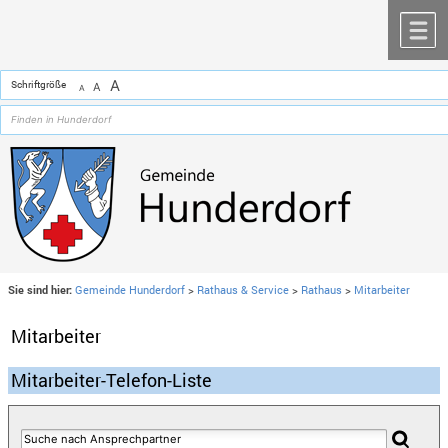
Zum Inhalt
,
zur Navigation
oder
zur Startseite
springen.
chließen
M
A
Schriftgröße
A
A
Sie sind hier:
Gemeinde Hunderdorf
>
Rathaus & Service
>
Rathaus
>
Mitarbeiter
Mitarbeiter
Mitarbeiter-Telefon-Liste