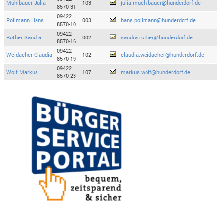
Mühlbauer Julia
103
julia.muehlbauer@hunderdorf.de
8570-31
09422
Pollmann Hans
003
hans.pollmann@hunderdorf.de
8570-10
09422
Rother Sandra
002
sandra.rother@hunderdorf.de
8570-16
09422
Weidacher Claudia
102
claudia.weidacher@hunderdorf.de
8570-19
09422
Wolf Markus
107
markus.wolf@hunderdorf.de
8570-23