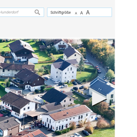
A
suchen
Schriftgröße
A
A