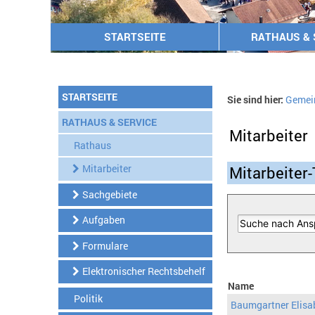
STARTSEITE
RATHAUS & 
STARTSEITE
Sie sind hier:
Gemei
RATHAUS & SERVICE
Mitarbeiter
Rathaus
Mitarbeiter
Mitarbeiter-
Sachgebiete
Aufgaben
Formulare
Elektronischer Rechtsbehelf
Name
Politik
Baumgartner Elisa