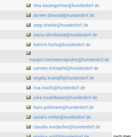
lena.baumgartner@hunderdorf.de
doreen.diewald@hunderdorf.de
sepp.drexler@hunderdorf.de
mario.ehrnboeck@hunderdorf.de
kathrin.fuchs@hunderdorf.de
margot.hartmannsgruber@hunderdorf.de
carmen.holzapfel@hunderdorf.de
angela.krampfl@hunderdorf.de
lisa.macht@hunderdorf.de
julia.muehlbauer@hunderdorf.de
hans.pollmann@hunderdorf.de
sandra.rother@hunderdorf.de
claudia.weidacher@hunderdorf.de
markus.wolf@hunderdorf.de
drucken
nach oben