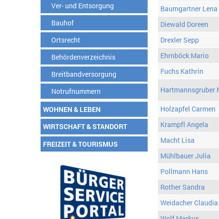
Ver- und Entsorgung
Baumgartner Lena
Bauhof
Diewald Doreen
Ortsrecht
Drexler Sepp
Ehrnböck Mario
Behördenverzeichnis
Fuchs Kathrin
Breitbandversorgung
Hartmannsgruber 
Notrufnummern
Holzapfel Carmen
WOHNEN & LEBEN
Krampfl Angela
WIRTSCHAFT & STANDORT
Macht Lisa
FREIZEIT & TOURISMUS
Mühlbauer Julia
Pollmann Hans
Rother Sandra
Weidacher Claudia
Wolf Markus