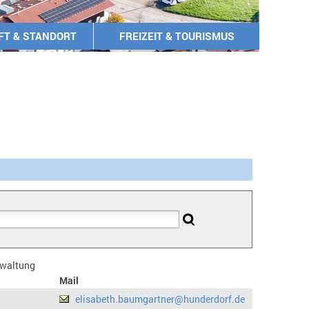
FT & STANDORT
FREIZEIT & TOURISMUS
erwaltung
Mail
elisabeth.baumgartner@hunderdorf.de