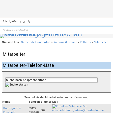
Zum Inhalt
,
zur Navigation
oder
zur Startseite
springen.
A
Schriftgröße
A
A
Sie sind hier:
Gemeinde Hunderdorf
>
Rathaus & Service
>
Rathaus
>
Mitarbeiter
Mitarbeiter
Mitarbeiter-Telefon-Liste
Telefonliste der Mitarbeiter/innen der Verwaltung
Name
Telefon
Zimmer
Mail
Baumgartner
09422
002
Elisabeth
8570-28