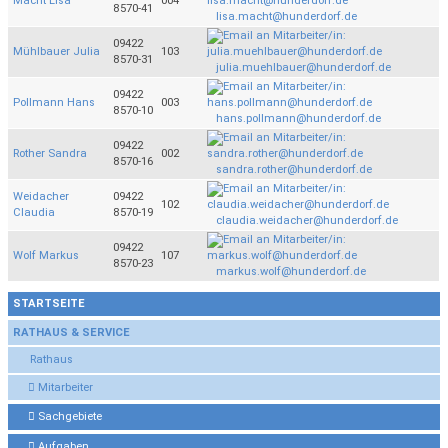
Macht Lisa
004
8570-41
lisa.macht@hunderdorf.de
09422
Mühlbauer Julia
103
8570-31
julia.muehlbauer@hunderdorf.de
09422
Pollmann Hans
003
8570-10
hans.pollmann@hunderdorf.de
09422
Rother Sandra
002
8570-16
sandra.rother@hunderdorf.de
Weidacher
09422
102
Claudia
8570-19
claudia.weidacher@hunderdorf.de
09422
Wolf Markus
107
8570-23
markus.wolf@hunderdorf.de
STARTSEITE
RATHAUS & SERVICE
Rathaus
Mitarbeiter
Sachgebiete
Aufgaben