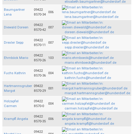
elisabeth.baumgartner@hunderdorf.de
Baumgartner
09422
006
Lena
8570-34
lena.baumgartner@hunderdorf.de
09422
Diewald Doreen
007
8570-42
doreen.diewald@hunderdorf.de
09422
Drexler Sepp
007
8570-11
sepp.drexler@hunderdorf.de
09422
Ehrnböck Mario
103
8570-26
mario.ehrnboeck@hunderdorf.de
09422
Fuchs Kathrin
004
8570-36
kathrin.fuchs@hunderdorf.de
Hartmannsgruber
09422
001
Margot
8570-29
margot.hartmannsgruber@hunderdorf.de
Holzapfel
09422
004
Carmen
8570-0
carmen.holzapfel@hunderdorf.de
09422
Krampfl Angela
006
8570-35
angela.krampfl@hunderdorf.de
09422