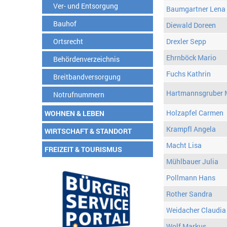
Ver- und Entsorgung
Baumgartner Lena
Bauhof
Diewald Doreen
Ortsrecht
Drexler Sepp
Ehrnböck Mario
Behördenverzeichnis
Fuchs Kathrin
Breitbandversorgung
Hartmannsgruber 
Notrufnummern
Holzapfel Carmen
WOHNEN & LEBEN
Krampfl Angela
WIRTSCHAFT & STANDORT
Macht Lisa
FREIZEIT & TOURISMUS
Mühlbauer Julia
Pollmann Hans
Rother Sandra
Weidacher Claudia
Wolf Markus