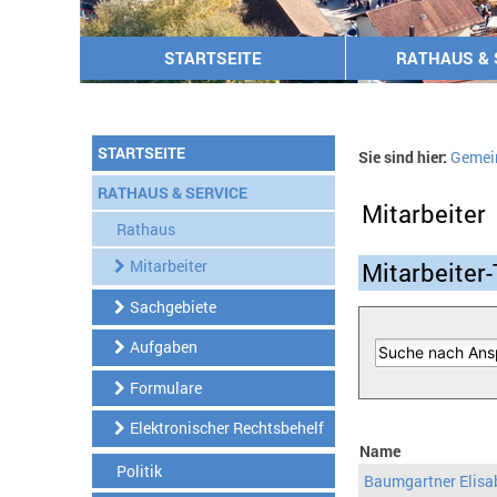
STARTSEITE
RATHAUS & 
STARTSEITE
Sie sind hier:
Gemei
RATHAUS & SERVICE
Mitarbeiter
Rathaus
Mitarbeiter
Mitarbeiter-
Sachgebiete
Aufgaben
Formulare
Elektronischer Rechtsbehelf
Name
Politik
Baumgartner Elisa