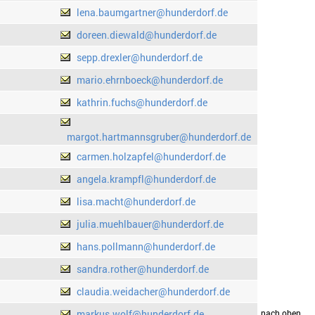
lena.baumgartner@hunderdorf.de
doreen.diewald@hunderdorf.de
sepp.drexler@hunderdorf.de
mario.ehrnboeck@hunderdorf.de
kathrin.fuchs@hunderdorf.de
margot.hartmannsgruber@hunderdorf.de
carmen.holzapfel@hunderdorf.de
angela.krampfl@hunderdorf.de
lisa.macht@hunderdorf.de
julia.muehlbauer@hunderdorf.de
hans.pollmann@hunderdorf.de
sandra.rother@hunderdorf.de
claudia.weidacher@hunderdorf.de
markus.wolf@hunderdorf.de
drucken
nach oben