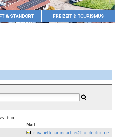
FT & STANDORT
FREIZEIT & TOURISMUS
erwaltung
Mail
elisabeth.baumgartner@hunderdorf.de