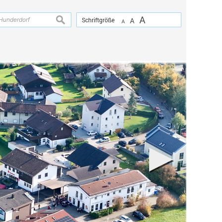
A
suchen
Schriftgröße
A
A