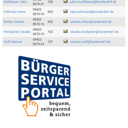
Mühlbauer Julia
103
julia.muehlbauer@hunderdorf.de
8570-31
09422
Pollmann Hans
003
hans.pollmann@hunderdorf.de
8570-10
09422
Rother Sandra
002
sandra.rother@hunderdorf.de
8570-16
09422
Weidacher Claudia
102
claudia.weidacher@hunderdorf.de
8570-19
09422
Wolf Markus
107
markus.wolf@hunderdorf.de
8570-23