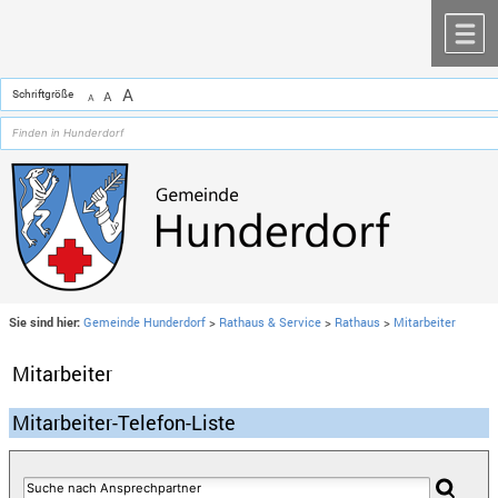
Zum Inhalt
,
zur Navigation
oder
zur Startseite
springen.
chließen
M
A
Schriftgröße
A
A
Sie sind hier:
Gemeinde Hunderdorf
>
Rathaus & Service
>
Rathaus
>
Mitarbeiter
Mitarbeiter
Mitarbeiter-Telefon-Liste