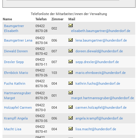
Telefonliste der Mitarbeiter/innen der Verwaltung
Name
Telefon
Zimmer
Mail
Baumgartner
09422
002
Elisabeth
8570-28
elisabeth.baumgartner@hunderdorf.de
09422
Baumgartner Lena
006
lena.baumgartner@hunderdorf.de
8570-34
09422
Diewald Doreen
007
doreen.diewald@hunderdorf.de
8570-42
09422
Drexler Sepp
007
sepp.drexler@hunderdorf.de
8570-11
09422
Ehrnböck Mario
103
mario.ehrnboeck@hunderdorf.de
8570-26
09422
Fuchs Kathrin
004
kathrin.fuchs@hunderdorf.de
8570-36
Hartmannsgruber
09422
001
Margot
8570-29
margot.hartmannsgruber@hunderdorf.de
09422
Holzapfel Carmen
004
carmen.holzapfel@hunderdorf.de
8570-0
09422
Krampfl Angela
006
angela.krampfl@hunderdorf.de
8570-35
09422
Macht Lisa
004
lisa.macht@hunderdorf.de
8570-41
09422