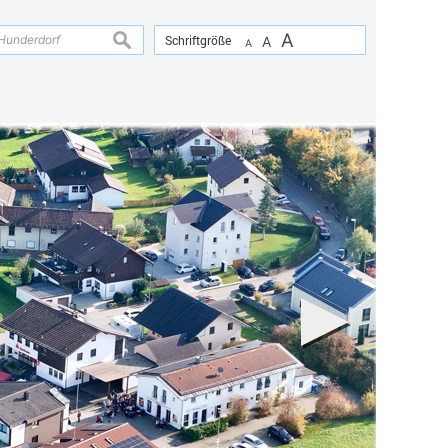
A
suchen
Schriftgröße
A
A