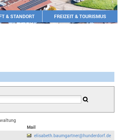
FT & STANDORT
FREIZEIT & TOURISMUS
erwaltung
Mail
elisabeth.baumgartner@hunderdorf.de