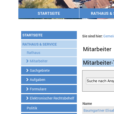
STARTSEITE
RATHAUS & 
STARTSEITE
Sie sind hier:
Gemei
RATHAUS & SERVICE
Mitarbeiter
Rathaus
Mitarbeiter
Mitarbeiter-
Sachgebiete
Aufgaben
Formulare
Elektronischer Rechtsbehelf
Name
Politik
Baumgartner Elisa