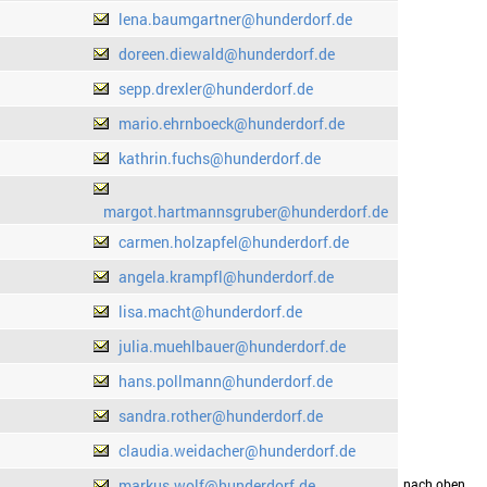
lena.baumgartner@hunderdorf.de
doreen.diewald@hunderdorf.de
sepp.drexler@hunderdorf.de
mario.ehrnboeck@hunderdorf.de
kathrin.fuchs@hunderdorf.de
margot.hartmannsgruber@hunderdorf.de
carmen.holzapfel@hunderdorf.de
angela.krampfl@hunderdorf.de
lisa.macht@hunderdorf.de
julia.muehlbauer@hunderdorf.de
hans.pollmann@hunderdorf.de
sandra.rother@hunderdorf.de
claudia.weidacher@hunderdorf.de
markus.wolf@hunderdorf.de
drucken
nach oben