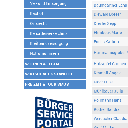
Ver- und Entsorgung
Baumgartner Lena
Bauhof
Diewald Doreen
Ortsrecht
Drexler Sepp
Ehrnböck Mario
Behördenverzeichnis
Fuchs Kathrin
Breitbandversorgung
Hartmannsgruber 
Notrufnummern
Holzapfel Carmen
WOHNEN & LEBEN
Krampfl Angela
WIRTSCHAFT & STANDORT
Macht Lisa
FREIZEIT & TOURISMUS
Mühlbauer Julia
Pollmann Hans
Rother Sandra
Weidacher Claudia
Wolf Markus