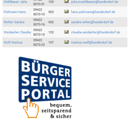
Mühlbauer Julia
103
julia.muehlbauer@hunderdorf.de
8570-31
09422
Pollmann Hans
003
hans.pollmann@hunderdorf.de
8570-10
09422
Rother Sandra
002
sandra.rother@hunderdorf.de
8570-16
09422
Weidacher Claudia
102
claudia.weidacher@hunderdorf.de
8570-19
09422
Wolf Markus
107
markus.wolf@hunderdorf.de
8570-23