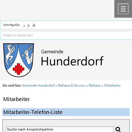
Zum Inhalt
,
zur Navigation
oder
zur Startseite
springen.
chließen
M
A
Schriftgröße
A
A
Sie sind hier:
Gemeinde Hunderdorf
>
Rathaus & Service
>
Rathaus
>
Mitarbeiter
Mitarbeiter
Mitarbeiter-Telefon-Liste