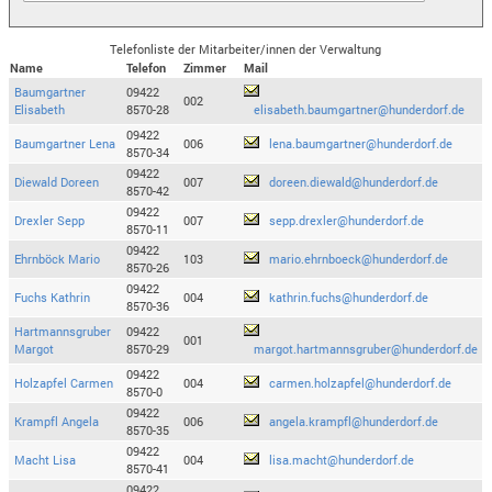
Telefonliste der Mitarbeiter/innen der Verwaltung
Name
Telefon
Zimmer
Mail
Baumgartner
09422
002
Elisabeth
8570-28
elisabeth.baumgartner@hunderdorf.de
09422
Baumgartner Lena
006
lena.baumgartner@hunderdorf.de
8570-34
09422
Diewald Doreen
007
doreen.diewald@hunderdorf.de
8570-42
09422
Drexler Sepp
007
sepp.drexler@hunderdorf.de
8570-11
09422
Ehrnböck Mario
103
mario.ehrnboeck@hunderdorf.de
8570-26
09422
Fuchs Kathrin
004
kathrin.fuchs@hunderdorf.de
8570-36
Hartmannsgruber
09422
001
Margot
8570-29
margot.hartmannsgruber@hunderdorf.de
09422
Holzapfel Carmen
004
carmen.holzapfel@hunderdorf.de
8570-0
09422
Krampfl Angela
006
angela.krampfl@hunderdorf.de
8570-35
09422
Macht Lisa
004
lisa.macht@hunderdorf.de
8570-41
09422