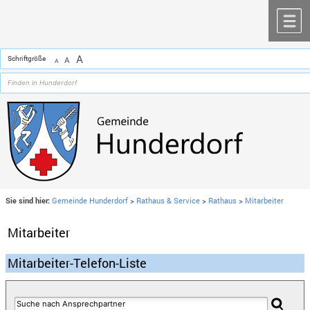
Zum Inhalt
,
zur Navigation
oder
zur Startseite
springen.
chließen
M
A
Schriftgröße
A
A
Sie sind hier:
Gemeinde Hunderdorf
>
Rathaus & Service
>
Rathaus
>
Mitarbeiter
Mitarbeiter
Mitarbeiter-Telefon-Liste