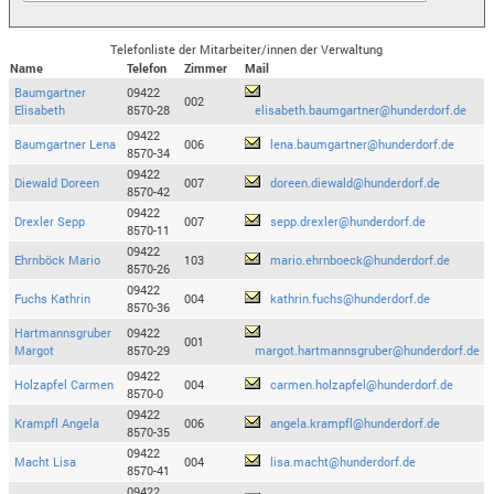
Telefonliste der Mitarbeiter/innen der Verwaltung
Name
Telefon
Zimmer
Mail
Baumgartner
09422
002
Elisabeth
8570-28
elisabeth.baumgartner@hunderdorf.de
09422
Baumgartner Lena
006
lena.baumgartner@hunderdorf.de
8570-34
09422
Diewald Doreen
007
doreen.diewald@hunderdorf.de
8570-42
09422
Drexler Sepp
007
sepp.drexler@hunderdorf.de
8570-11
09422
Ehrnböck Mario
103
mario.ehrnboeck@hunderdorf.de
8570-26
09422
Fuchs Kathrin
004
kathrin.fuchs@hunderdorf.de
8570-36
Hartmannsgruber
09422
001
Margot
8570-29
margot.hartmannsgruber@hunderdorf.de
09422
Holzapfel Carmen
004
carmen.holzapfel@hunderdorf.de
8570-0
09422
Krampfl Angela
006
angela.krampfl@hunderdorf.de
8570-35
09422
Macht Lisa
004
lisa.macht@hunderdorf.de
8570-41
09422