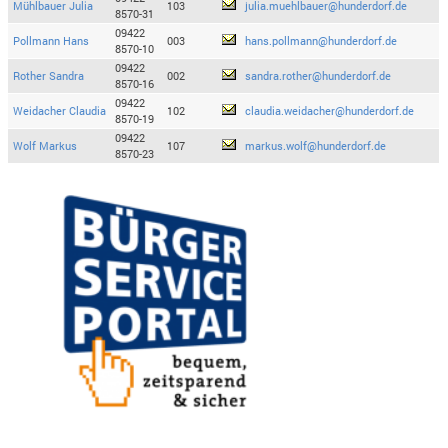
Mühlbauer Julia
103
julia.muehlbauer@hunderdorf.de
8570-31
09422
Pollmann Hans
003
hans.pollmann@hunderdorf.de
8570-10
09422
Rother Sandra
002
sandra.rother@hunderdorf.de
8570-16
09422
Weidacher Claudia
102
claudia.weidacher@hunderdorf.de
8570-19
09422
Wolf Markus
107
markus.wolf@hunderdorf.de
8570-23