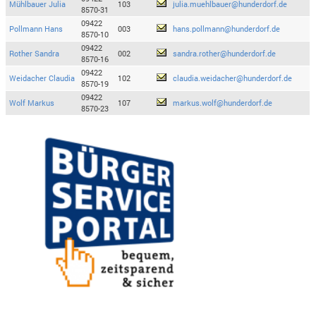
Mühlbauer Julia
103
julia.muehlbauer@hunderdorf.de
8570-31
09422
Pollmann Hans
003
hans.pollmann@hunderdorf.de
8570-10
09422
Rother Sandra
002
sandra.rother@hunderdorf.de
8570-16
09422
Weidacher Claudia
102
claudia.weidacher@hunderdorf.de
8570-19
09422
Wolf Markus
107
markus.wolf@hunderdorf.de
8570-23