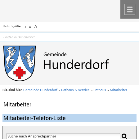
Zum Inhalt
,
zur Navigation
oder
zur Startseite
springen.
chließen
M
A
Schriftgröße
A
A
Sie sind hier:
Gemeinde Hunderdorf
>
Rathaus & Service
>
Rathaus
>
Mitarbeiter
Mitarbeiter
Mitarbeiter-Telefon-Liste