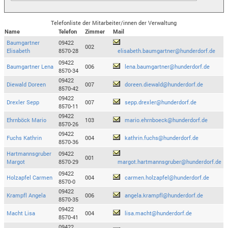
Telefonliste der Mitarbeiter/innen der Verwaltung
Name
Telefon
Zimmer
Mail
Baumgartner
09422
002
Elisabeth
8570-28
elisabeth.baumgartner@hunderdorf.de
09422
Baumgartner Lena
006
lena.baumgartner@hunderdorf.de
8570-34
09422
Diewald Doreen
007
doreen.diewald@hunderdorf.de
8570-42
09422
Drexler Sepp
007
sepp.drexler@hunderdorf.de
8570-11
09422
Ehrnböck Mario
103
mario.ehrnboeck@hunderdorf.de
8570-26
09422
Fuchs Kathrin
004
kathrin.fuchs@hunderdorf.de
8570-36
Hartmannsgruber
09422
001
Margot
8570-29
margot.hartmannsgruber@hunderdorf.de
09422
Holzapfel Carmen
004
carmen.holzapfel@hunderdorf.de
8570-0
09422
Krampfl Angela
006
angela.krampfl@hunderdorf.de
8570-35
09422
Macht Lisa
004
lisa.macht@hunderdorf.de
8570-41
09422