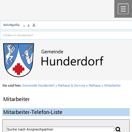
Zum Inhalt
,
zur Navigation
oder
zur Startseite
springen.
chließen
M
A
Schriftgröße
A
A
Sie sind hier:
Gemeinde Hunderdorf
>
Rathaus & Service
>
Rathaus
>
Mitarbeiter
Mitarbeiter
Mitarbeiter-Telefon-Liste