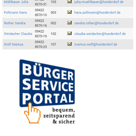
Mühlbauer Julia
103
julia.muehlbauer@hunderdorf.de
8570-31
09422
Pollmann Hans
003
hans.pollmann@hunderdorf.de
8570-10
09422
Rother Sandra
002
sandra.rother@hunderdorf.de
8570-16
09422
Weidacher Claudia
102
claudia.weidacher@hunderdorf.de
8570-19
09422
Wolf Markus
107
markus.wolf@hunderdorf.de
8570-23