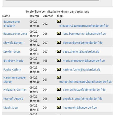
Telefonliste der Mitarbeiter/innen der Verwaltung
Name
Telefon
Zimmer
Mail
Baumgartner
09422
002
Elisabeth
8570-28
elisabeth.baumgartner@hunderdorf.de
09422
Baumgartner Lena
006
lena.baumgartner@hunderdorf.de
8570-34
09422
Diewald Doreen
007
doreen.diewald@hunderdorf.de
8570-42
09422
Drexler Sepp
007
sepp.drexler@hunderdorf.de
8570-11
09422
Ehrnböck Mario
103
mario.ehrnboeck@hunderdorf.de
8570-26
09422
Fuchs Kathrin
004
kathrin.fuchs@hunderdorf.de
8570-36
Hartmannsgruber
09422
001
Margot
8570-29
margot.hartmannsgruber@hunderdorf.de
09422
Holzapfel Carmen
004
carmen.holzapfel@hunderdorf.de
8570-0
09422
Krampfl Angela
006
angela.krampfl@hunderdorf.de
8570-35
09422
Macht Lisa
004
lisa.macht@hunderdorf.de
8570-41
09422