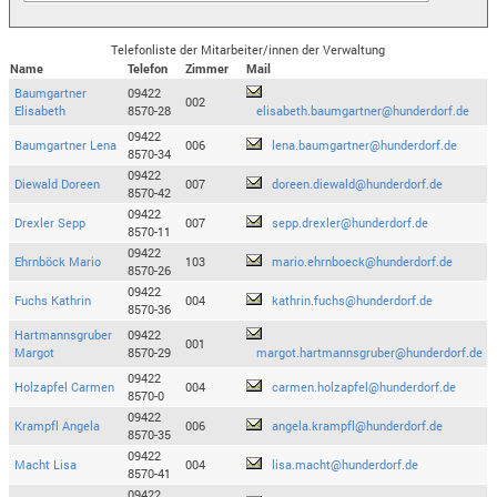
Telefonliste der Mitarbeiter/innen der Verwaltung
Name
Telefon
Zimmer
Mail
Baumgartner
09422
002
Elisabeth
8570-28
elisabeth.baumgartner@hunderdorf.de
09422
Baumgartner Lena
006
lena.baumgartner@hunderdorf.de
8570-34
09422
Diewald Doreen
007
doreen.diewald@hunderdorf.de
8570-42
09422
Drexler Sepp
007
sepp.drexler@hunderdorf.de
8570-11
09422
Ehrnböck Mario
103
mario.ehrnboeck@hunderdorf.de
8570-26
09422
Fuchs Kathrin
004
kathrin.fuchs@hunderdorf.de
8570-36
Hartmannsgruber
09422
001
Margot
8570-29
margot.hartmannsgruber@hunderdorf.de
09422
Holzapfel Carmen
004
carmen.holzapfel@hunderdorf.de
8570-0
09422
Krampfl Angela
006
angela.krampfl@hunderdorf.de
8570-35
09422
Macht Lisa
004
lisa.macht@hunderdorf.de
8570-41
09422