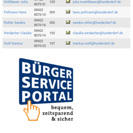
Mühlbauer Julia
103
julia.muehlbauer@hunderdorf.de
8570-31
09422
Pollmann Hans
003
hans.pollmann@hunderdorf.de
8570-10
09422
Rother Sandra
002
sandra.rother@hunderdorf.de
8570-16
09422
Weidacher Claudia
102
claudia.weidacher@hunderdorf.de
8570-19
09422
Wolf Markus
107
markus.wolf@hunderdorf.de
8570-23