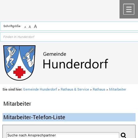
Zum Inhalt
,
zur Navigation
oder
zur Startseite
springen.
chließen
M
A
Schriftgröße
A
A
Sie sind hier:
Gemeinde Hunderdorf
>
Rathaus & Service
>
Rathaus
>
Mitarbeiter
Mitarbeiter
Mitarbeiter-Telefon-Liste