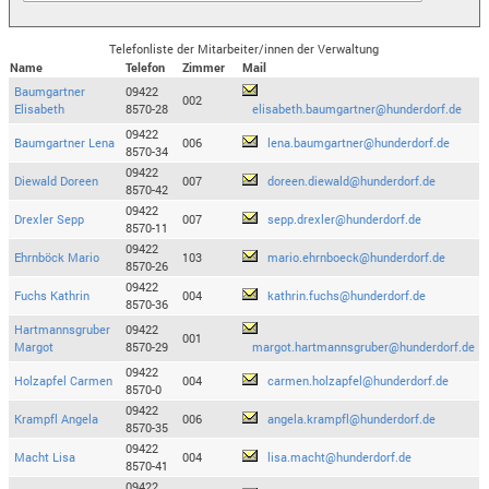
Telefonliste der Mitarbeiter/innen der Verwaltung
Name
Telefon
Zimmer
Mail
Baumgartner
09422
002
Elisabeth
8570-28
elisabeth.baumgartner@hunderdorf.de
09422
Baumgartner Lena
006
lena.baumgartner@hunderdorf.de
8570-34
09422
Diewald Doreen
007
doreen.diewald@hunderdorf.de
8570-42
09422
Drexler Sepp
007
sepp.drexler@hunderdorf.de
8570-11
09422
Ehrnböck Mario
103
mario.ehrnboeck@hunderdorf.de
8570-26
09422
Fuchs Kathrin
004
kathrin.fuchs@hunderdorf.de
8570-36
Hartmannsgruber
09422
001
Margot
8570-29
margot.hartmannsgruber@hunderdorf.de
09422
Holzapfel Carmen
004
carmen.holzapfel@hunderdorf.de
8570-0
09422
Krampfl Angela
006
angela.krampfl@hunderdorf.de
8570-35
09422
Macht Lisa
004
lisa.macht@hunderdorf.de
8570-41
09422