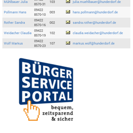
Mühlbauer Julia
103
julia.muehlbauer@hunderdorf.de
8570-31
09422
Pollmann Hans
003
hans.pollmann@hunderdorf.de
8570-10
09422
Rother Sandra
002
sandra.rother@hunderdorf.de
8570-16
09422
Weidacher Claudia
102
claudia.weidacher@hunderdorf.de
8570-19
09422
Wolf Markus
107
markus.wolf@hunderdorf.de
8570-23