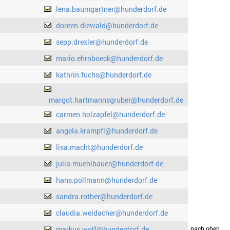
lena.baumgartner@hunderdorf.de
doreen.diewald@hunderdorf.de
sepp.drexler@hunderdorf.de
mario.ehrnboeck@hunderdorf.de
kathrin.fuchs@hunderdorf.de
margot.hartmannsgruber@hunderdorf.de
carmen.holzapfel@hunderdorf.de
angela.krampfl@hunderdorf.de
lisa.macht@hunderdorf.de
julia.muehlbauer@hunderdorf.de
hans.pollmann@hunderdorf.de
sandra.rother@hunderdorf.de
claudia.weidacher@hunderdorf.de
markus.wolf@hunderdorf.de
drucken
nach oben