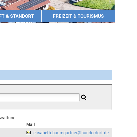
FT & STANDORT
FREIZEIT & TOURISMUS
erwaltung
Mail
elisabeth.baumgartner@hunderdorf.de