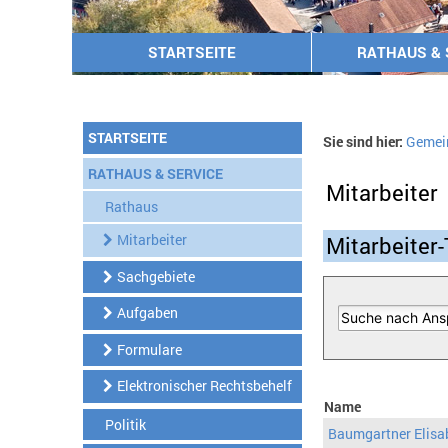
STARTSEITE
RATHAUS & 
STARTSEITE
Sie sind hier:
Gemei
RATHAUS & SERVICE
Mitarbeiter
Rathaus
Mitarbeiter
Mitarbeiter-
Sachgebiete
Aufgaben
Formulare
Elektronischer Rechtsbehelf
Name
Politik
Baumgartner Elisa