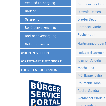
Ver- und Entsorgung
Baumgartner Lena
Bauhof
Diewald Doreen
Ortsrecht
Drexler Sepp
Ehrnböck Mario
Behördenverzeichnis
Fuchs Kathrin
Breitbandversorgung
Hartmannsgruber 
Notrufnummern
Holzapfel Carmen
WOHNEN & LEBEN
Krampfl Angela
WIRTSCHAFT & STANDORT
Macht Lisa
FREIZEIT & TOURISMUS
Mühlbauer Julia
Pollmann Hans
Rother Sandra
Weidacher Claudia
Wolf Markus