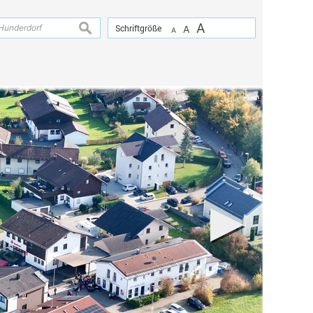
A
suchen
Schriftgröße
A
A