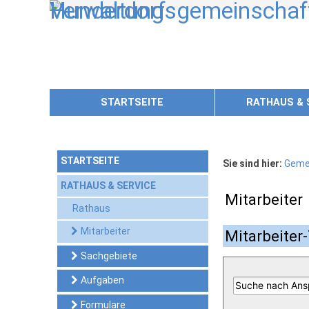
Zum Inhalt
,
zur Navigation
oder
zur Startseite
springen.
STARTSEITE
RATHAUS & 
STARTSEITE
Sie sind hier:
Geme
RATHAUS & SERVICE
Mitarbeiter
Rathaus
Mitarbeiter
Mitarbeiter-
Sachgebiete
Aufgaben
Formulare