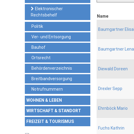
Elektronischer
Rechtsbehelf
Name
Politik
Baumgartner Elis
Ver- und Entsorgung
Bauhof
Baumgartner Lena
Ortsrecht
Behördenverzeichnis
Diewald Doreen
Breitbandversorgung
Drexler Sepp
Notrufnummern
WOHNEN & LEBEN
Ehrnböck Mario
WIRTSCHAFT & STANDORT
FREIZEIT & TOURISMUS
Fuchs Kathrin