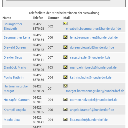
Telefonliste der Mitarbeiter/innen der Verwaltung
Name
Telefon
Zimmer
Mail
Baumgartner
09422
002
Elisabeth
8570-28
elisabeth.baumgartner@hunderdorf.de
09422
Baumgartner Lena
006
lena.baumgartner@hunderdorf.de
8570-34
09422
Diewald Doreen
007
doreen.diewald@hunderdorf.de
8570-42
09422
Drexler Sepp
007
sepp.drexler@hunderdorf.de
8570-11
09422
Ehrnböck Mario
103
mario.ehrnboeck@hunderdorf.de
8570-26
09422
Fuchs Kathrin
004
kathrin.fuchs@hunderdorf.de
8570-36
Hartmannsgruber
09422
001
Margot
8570-29
margot.hartmannsgruber@hunderdorf.de
09422
Holzapfel Carmen
004
carmen.holzapfel@hunderdorf.de
8570-0
09422
Krampfl Angela
006
angela.krampfl@hunderdorf.de
8570-35
09422
Macht Lisa
004
lisa.macht@hunderdorf.de
8570-41
09422