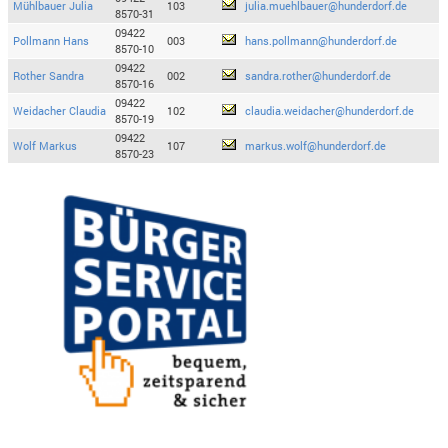
Mühlbauer Julia
103
julia.muehlbauer@hunderdorf.de
8570-31
09422
Pollmann Hans
003
hans.pollmann@hunderdorf.de
8570-10
09422
Rother Sandra
002
sandra.rother@hunderdorf.de
8570-16
09422
Weidacher Claudia
102
claudia.weidacher@hunderdorf.de
8570-19
09422
Wolf Markus
107
markus.wolf@hunderdorf.de
8570-23