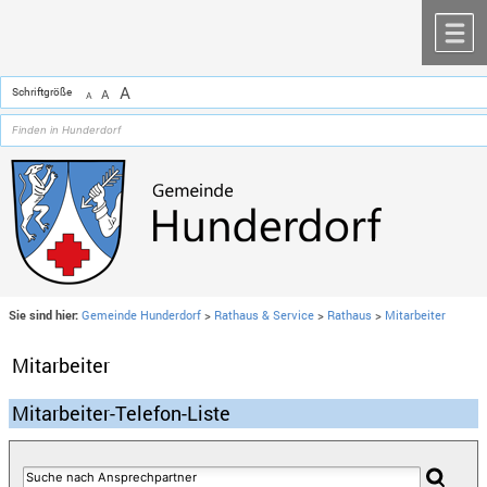
Zum Inhalt
,
zur Navigation
oder
zur Startseite
springen.
chließen
M
A
Schriftgröße
A
A
Sie sind hier:
Gemeinde Hunderdorf
>
Rathaus & Service
>
Rathaus
>
Mitarbeiter
Mitarbeiter
Mitarbeiter-Telefon-Liste