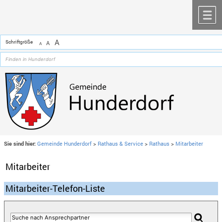
Zum Inhalt
,
zur Navigation
oder
zur Startseite
springen.
chließen
M
A
Schriftgröße
A
A
Sie sind hier:
Gemeinde Hunderdorf
>
Rathaus & Service
>
Rathaus
>
Mitarbeiter
Mitarbeiter
Mitarbeiter-Telefon-Liste