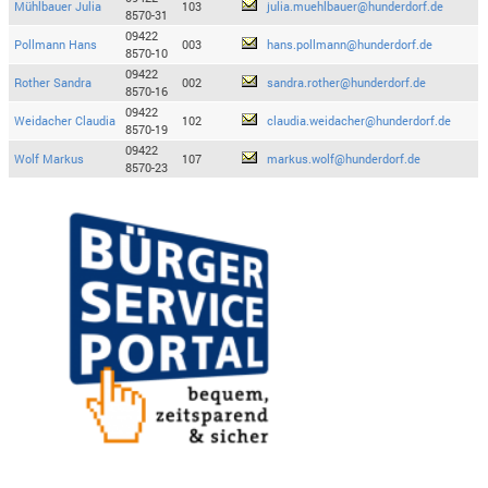
Mühlbauer Julia
103
julia.muehlbauer@hunderdorf.de
8570-31
09422
Pollmann Hans
003
hans.pollmann@hunderdorf.de
8570-10
09422
Rother Sandra
002
sandra.rother@hunderdorf.de
8570-16
09422
Weidacher Claudia
102
claudia.weidacher@hunderdorf.de
8570-19
09422
Wolf Markus
107
markus.wolf@hunderdorf.de
8570-23