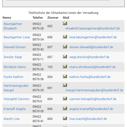
Telefonliste der Mitarbeiter/innen der Verwaltung
Name
Telefon
Zimmer
Mail
Baumgartner
09422
002
Elisabeth
8570-28
elisabeth.baumgartner@hunderdorf.de
09422
Baumgartner Lena
006
lena.baumgartner@hunderdorf.de
8570-34
09422
Diewald Doreen
007
doreen.diewald@hunderdorf.de
8570-42
09422
Drexler Sepp
007
sepp.drexler@hunderdorf.de
8570-11
09422
Ehrnböck Mario
103
mario.ehrnboeck@hunderdorf.de
8570-26
09422
Fuchs Kathrin
004
kathrin.fuchs@hunderdorf.de
8570-36
Hartmannsgruber
09422
001
Margot
8570-29
margot.hartmannsgruber@hunderdorf.de
09422
Holzapfel Carmen
004
carmen.holzapfel@hunderdorf.de
8570-0
09422
Krampfl Angela
006
angela.krampfl@hunderdorf.de
8570-35
09422
Macht Lisa
004
lisa.macht@hunderdorf.de
8570-41
09422