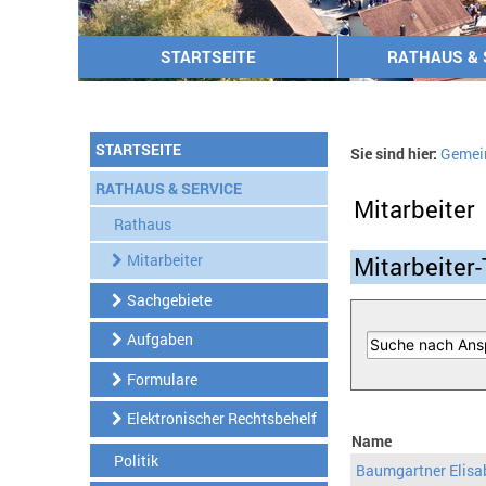
STARTSEITE
RATHAUS & 
STARTSEITE
Sie sind hier:
Gemei
RATHAUS & SERVICE
Mitarbeiter
Rathaus
Mitarbeiter
Mitarbeiter-
Sachgebiete
Aufgaben
Formulare
Elektronischer Rechtsbehelf
Name
Politik
Baumgartner Elisa