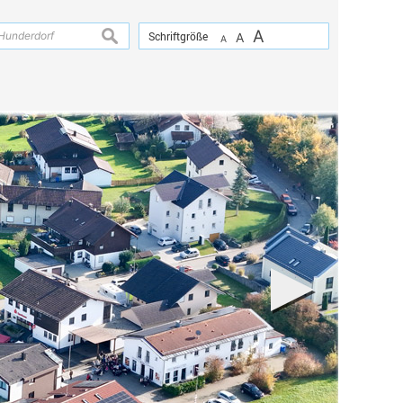
A
suchen
Schriftgröße
A
A