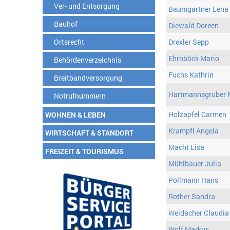
Ver- und Entsorgung
Baumgartner Lena
Bauhof
Diewald Doreen
Ortsrecht
Drexler Sepp
Ehrnböck Mario
Behördenverzeichnis
Fuchs Kathrin
Breitbandversorgung
Hartmannsgruber 
Notrufnummern
Holzapfel Carmen
WOHNEN & LEBEN
Krampfl Angela
WIRTSCHAFT & STANDORT
Macht Lisa
FREIZEIT & TOURISMUS
Mühlbauer Julia
Pollmann Hans
Rother Sandra
Weidacher Claudia
Wolf Markus