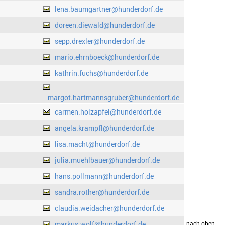
lena.baumgartner@hunderdorf.de
doreen.diewald@hunderdorf.de
sepp.drexler@hunderdorf.de
mario.ehrnboeck@hunderdorf.de
kathrin.fuchs@hunderdorf.de
margot.hartmannsgruber@hunderdorf.de
carmen.holzapfel@hunderdorf.de
angela.krampfl@hunderdorf.de
lisa.macht@hunderdorf.de
julia.muehlbauer@hunderdorf.de
hans.pollmann@hunderdorf.de
sandra.rother@hunderdorf.de
claudia.weidacher@hunderdorf.de
markus.wolf@hunderdorf.de
drucken
nach oben