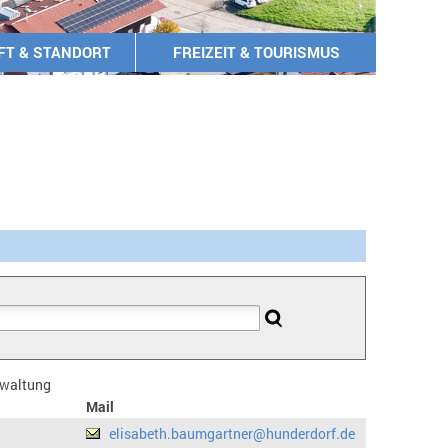
FT & STANDORT
FREIZEIT & TOURISMUS
erwaltung
Mail
elisabeth.baumgartner@hunderdorf.de