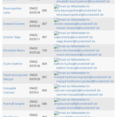
elisabeth.baumgartner@hunderdorf.de
Baumgartner
09422
006
Lena
8570-34
lena.baumgartner@hunderdorf.de
09422
Diewald Doreen
007
8570-42
doreen.diewald@hunderdorf.de
09422
Drexler Sepp
007
8570-11
sepp.drexler@hunderdorf.de
09422
Ehrnböck Mario
103
8570-26
mario.ehrnboeck@hunderdorf.de
09422
Fuchs Kathrin
004
8570-36
kathrin.fuchs@hunderdorf.de
Hartmannsgruber
09422
001
Margot
8570-29
margot.hartmannsgruber@hunderdorf.de
Holzapfel
09422
004
Carmen
8570-0
carmen.holzapfel@hunderdorf.de
09422
Krampfl Angela
006
8570-35
angela.krampfl@hunderdorf.de
09422