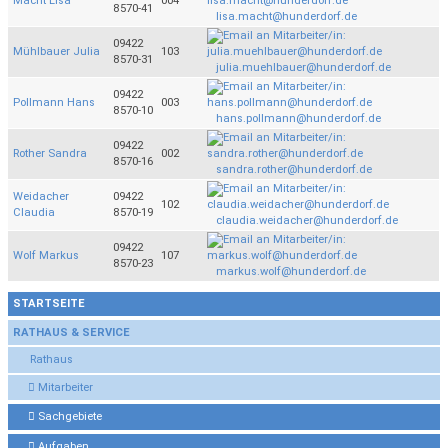
Macht Lisa
004
8570-41
lisa.macht@hunderdorf.de
09422
Mühlbauer Julia
103
8570-31
julia.muehlbauer@hunderdorf.de
09422
Pollmann Hans
003
8570-10
hans.pollmann@hunderdorf.de
09422
Rother Sandra
002
8570-16
sandra.rother@hunderdorf.de
Weidacher
09422
102
Claudia
8570-19
claudia.weidacher@hunderdorf.de
09422
Wolf Markus
107
8570-23
markus.wolf@hunderdorf.de
STARTSEITE
RATHAUS & SERVICE
Rathaus
Mitarbeiter
Sachgebiete
Aufgaben