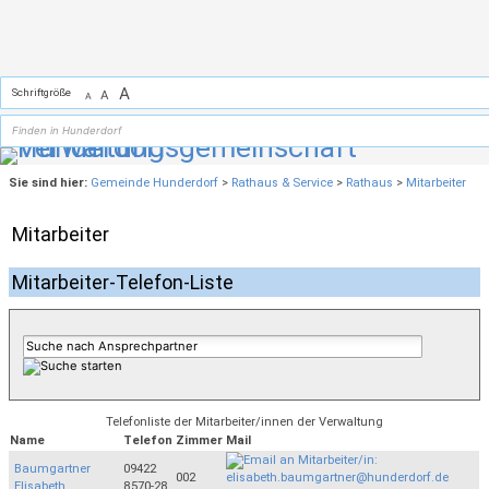
Zum Inhalt
,
zur Navigation
oder
zur Startseite
springen.
A
Schriftgröße
A
A
Sie sind hier:
Gemeinde Hunderdorf
>
Rathaus & Service
>
Rathaus
>
Mitarbeiter
Mitarbeiter
Mitarbeiter-Telefon-Liste
Telefonliste der Mitarbeiter/innen der Verwaltung
Name
Telefon
Zimmer
Mail
Baumgartner
09422
002
Elisabeth
8570-28