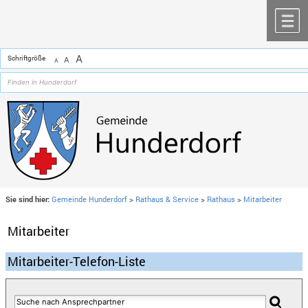
Zum Inhalt
,
zur Navigation
oder
zur Startseite
springen.
chließen
M
A
Schriftgröße
A
A
Sie sind hier:
Gemeinde Hunderdorf
>
Rathaus & Service
>
Rathaus
>
Mitarbeiter
Mitarbeiter
Mitarbeiter-Telefon-Liste