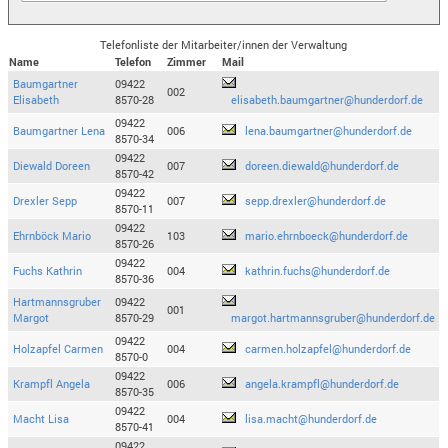
Telefonliste der Mitarbeiter/innen der Verwaltung
Name
Telefon
Zimmer
Mail
Baumgartner
09422
002
Elisabeth
8570-28
elisabeth.baumgartner@hunderdorf.de
09422
Baumgartner Lena
006
lena.baumgartner@hunderdorf.de
8570-34
09422
Diewald Doreen
007
doreen.diewald@hunderdorf.de
8570-42
09422
Drexler Sepp
007
sepp.drexler@hunderdorf.de
8570-11
09422
Ehrnböck Mario
103
mario.ehrnboeck@hunderdorf.de
8570-26
09422
Fuchs Kathrin
004
kathrin.fuchs@hunderdorf.de
8570-36
Hartmannsgruber
09422
001
Margot
8570-29
margot.hartmannsgruber@hunderdorf.de
09422
Holzapfel Carmen
004
carmen.holzapfel@hunderdorf.de
8570-0
09422
Krampfl Angela
006
angela.krampfl@hunderdorf.de
8570-35
09422
Macht Lisa
004
lisa.macht@hunderdorf.de
8570-41
09422