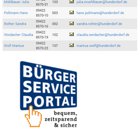
Mühlbauer Julia
103
julia.muehlbauer@hunderdorf.de
8570-31
09422
Pollmann Hans
003
hans.pollmann@hunderdorf.de
8570-10
09422
Rother Sandra
002
sandra.rother@hunderdorf.de
8570-16
09422
Weidacher Claudia
102
claudia.weidacher@hunderdorf.de
8570-19
09422
Wolf Markus
107
markus.wolf@hunderdorf.de
8570-23