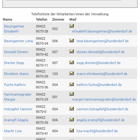
Telefonliste der Mitarbeiter/innen der Verwaltung
Name
Telefon
Zimmer
Mail
Baumgartner
09422
002
Elisabeth
8570-28
elisabeth.baumgartner@hunderdorf.de
09422
Baumgartner Lena
006
lena.baumgartner@hunderdorf.de
8570-34
09422
Diewald Doreen
007
doreen.diewald@hunderdorf.de
8570-42
09422
Drexler Sepp
007
sepp.drexler@hunderdorf.de
8570-11
09422
Ehrnböck Mario
103
mario.ehrnboeck@hunderdorf.de
8570-26
09422
Fuchs Kathrin
004
kathrin.fuchs@hunderdorf.de
8570-36
Hartmannsgruber
09422
001
Margot
8570-29
margot.hartmannsgruber@hunderdorf.de
09422
Holzapfel Carmen
004
carmen.holzapfel@hunderdorf.de
8570-0
09422
Krampfl Angela
006
angela.krampfl@hunderdorf.de
8570-35
09422
Macht Lisa
004
lisa.macht@hunderdorf.de
8570-41
09422