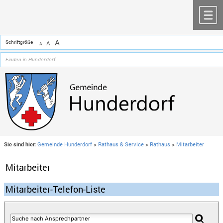
Zum Inhalt
,
zur Navigation
oder
zur Startseite
springen.
chließen
M
A
Schriftgröße
A
A
Sie sind hier:
Gemeinde Hunderdorf
>
Rathaus & Service
>
Rathaus
>
Mitarbeiter
Mitarbeiter
Mitarbeiter-Telefon-Liste