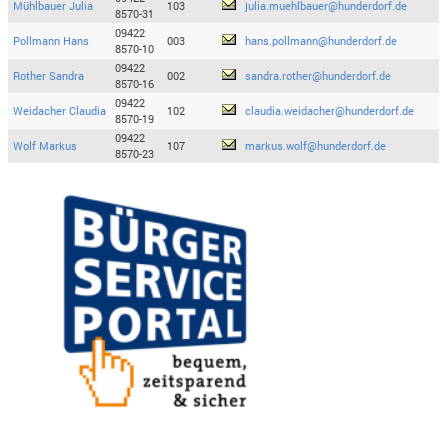
Mühlbauer Julia
103
julia.muehlbauer@hunderdorf.de
8570-31
09422
Pollmann Hans
003
hans.pollmann@hunderdorf.de
8570-10
09422
Rother Sandra
002
sandra.rother@hunderdorf.de
8570-16
09422
Weidacher Claudia
102
claudia.weidacher@hunderdorf.de
8570-19
09422
Wolf Markus
107
markus.wolf@hunderdorf.de
8570-23