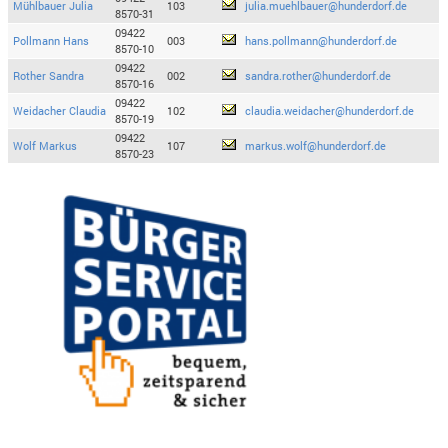
Mühlbauer Julia
103
julia.muehlbauer@hunderdorf.de
8570-31
09422
Pollmann Hans
003
hans.pollmann@hunderdorf.de
8570-10
09422
Rother Sandra
002
sandra.rother@hunderdorf.de
8570-16
09422
Weidacher Claudia
102
claudia.weidacher@hunderdorf.de
8570-19
09422
Wolf Markus
107
markus.wolf@hunderdorf.de
8570-23