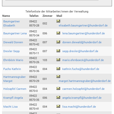
Telefonliste der Mitarbeiter/innen der Verwaltung
Name
Telefon
Zimmer
Mail
Baumgartner
09422
002
Elisabeth
8570-28
elisabeth.baumgartner@hunderdorf.de
09422
Baumgartner Lena
006
lena.baumgartner@hunderdorf.de
8570-34
09422
Diewald Doreen
007
doreen.diewald@hunderdorf.de
8570-42
09422
Drexler Sepp
007
sepp.drexler@hunderdorf.de
8570-11
09422
Ehrnböck Mario
103
mario.ehrnboeck@hunderdorf.de
8570-26
09422
Fuchs Kathrin
004
kathrin.fuchs@hunderdorf.de
8570-36
Hartmannsgruber
09422
001
Margot
8570-29
margot.hartmannsgruber@hunderdorf.de
09422
Holzapfel Carmen
004
carmen.holzapfel@hunderdorf.de
8570-0
09422
Krampfl Angela
006
angela.krampfl@hunderdorf.de
8570-35
09422
Macht Lisa
004
lisa.macht@hunderdorf.de
8570-41
09422