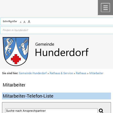
Zum Inhalt
,
zur Navigation
oder
zur Startseite
springen.
chließen
M
A
Schriftgröße
A
A
Sie sind hier:
Gemeinde Hunderdorf
>
Rathaus & Service
>
Rathaus
>
Mitarbeiter
Mitarbeiter
Mitarbeiter-Telefon-Liste