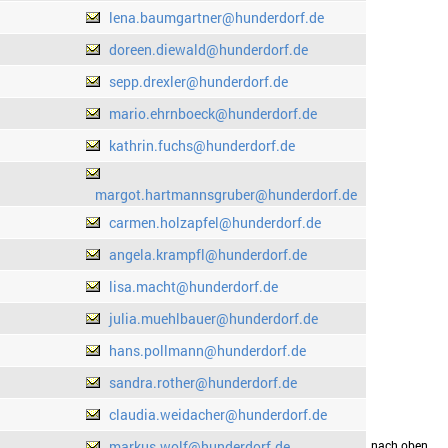
lena.baumgartner@hunderdorf.de
doreen.diewald@hunderdorf.de
sepp.drexler@hunderdorf.de
mario.ehrnboeck@hunderdorf.de
kathrin.fuchs@hunderdorf.de
margot.hartmannsgruber@hunderdorf.de
carmen.holzapfel@hunderdorf.de
angela.krampfl@hunderdorf.de
lisa.macht@hunderdorf.de
julia.muehlbauer@hunderdorf.de
hans.pollmann@hunderdorf.de
sandra.rother@hunderdorf.de
claudia.weidacher@hunderdorf.de
markus.wolf@hunderdorf.de
drucken
nach oben