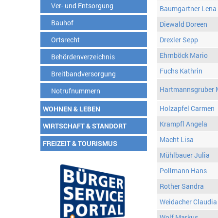
Ver- und Entsorgung
Baumgartner Lena
Bauhof
Diewald Doreen
Ortsrecht
Drexler Sepp
Ehrnböck Mario
Behördenverzeichnis
Fuchs Kathrin
Breitbandversorgung
Hartmannsgruber 
Notrufnummern
Holzapfel Carmen
WOHNEN & LEBEN
Krampfl Angela
WIRTSCHAFT & STANDORT
Macht Lisa
FREIZEIT & TOURISMUS
Mühlbauer Julia
Pollmann Hans
Rother Sandra
Weidacher Claudia
Wolf Markus