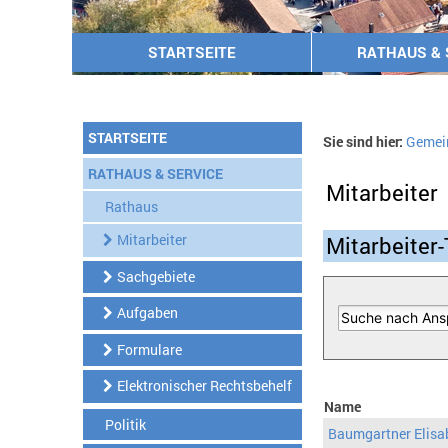
STARTSEITE
RATHAUS & 
STARTSEITE
Sie sind hier:
Gemei
RATHAUS & SERVICE
Mitarbeiter
Rathaus
Mitarbeiter
Mitarbeiter-
Sachgebiete
Aufgaben
Formulare
Elektronischer Rechtsbehelf
Name
Politik
Baumgartner Elisa