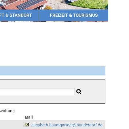
FT & STANDORT
FREIZEIT & TOURISMUS
erwaltung
Mail
elisabeth.baumgartner@hunderdorf.de