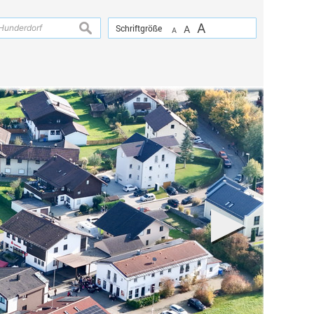
A
suchen
Schriftgröße
A
A