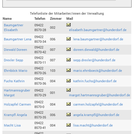
Telefonliste der Mitarbeiter/innen der Verwaltung
Name
Telefon
Zimmer
Mail
Baumgartner
09422
002
Elisabeth
8570-28
elisabeth.baumgartner@hunderdorf.de
09422
Baumgartner Lena
006
lena.baumgartner@hunderdorf.de
8570-34
09422
Diewald Doreen
007
doreen.diewald@hunderdorf.de
8570-42
09422
Drexler Sepp
007
sepp.drexler@hunderdorf.de
8570-11
09422
Ehrnböck Mario
103
mario.ehrnboeck@hunderdorf.de
8570-26
09422
Fuchs Kathrin
004
kathrin.fuchs@hunderdorf.de
8570-36
Hartmannsgruber
09422
001
Margot
8570-29
margot.hartmannsgruber@hunderdorf.de
09422
Holzapfel Carmen
004
carmen.holzapfel@hunderdorf.de
8570-0
09422
Krampfl Angela
006
angela.krampfl@hunderdorf.de
8570-35
09422
Macht Lisa
004
lisa.macht@hunderdorf.de
8570-41
09422