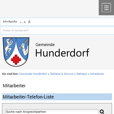
Zum Inhalt
,
zur Navigation
oder
zur Startseite
springen.
chließen
M
A
Schriftgröße
A
A
Sie sind hier:
Gemeinde Hunderdorf
>
Rathaus & Service
>
Rathaus
>
Mitarbeiter
Mitarbeiter
Mitarbeiter-Telefon-Liste