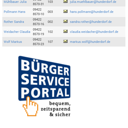
Mühlbauer Julia
103
julia.muehlbauer@hunderdorf.de
8570-31
09422
Pollmann Hans
003
hans.pollmann@hunderdorf.de
8570-10
09422
Rother Sandra
002
sandra.rother@hunderdorf.de
8570-16
09422
Weidacher Claudia
102
claudia.weidacher@hunderdorf.de
8570-19
09422
Wolf Markus
107
markus.wolf@hunderdorf.de
8570-23