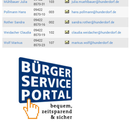
Mühlbauer Julia
103
julia.muehlbauer@hunderdorf.de
8570-31
09422
Pollmann Hans
003
hans.pollmann@hunderdorf.de
8570-10
09422
Rother Sandra
002
sandra.rother@hunderdorf.de
8570-16
09422
Weidacher Claudia
102
claudia.weidacher@hunderdorf.de
8570-19
09422
Wolf Markus
107
markus.wolf@hunderdorf.de
8570-23