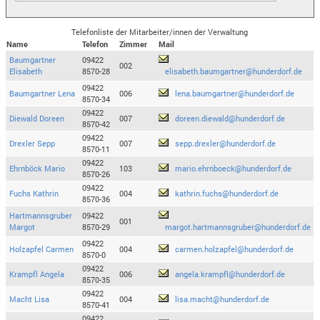
Telefonliste der Mitarbeiter/innen der Verwaltung
Name
Telefon
Zimmer
Mail
Baumgartner
09422
002
Elisabeth
8570-28
elisabeth.baumgartner@hunderdorf.de
09422
Baumgartner Lena
006
lena.baumgartner@hunderdorf.de
8570-34
09422
Diewald Doreen
007
doreen.diewald@hunderdorf.de
8570-42
09422
Drexler Sepp
007
sepp.drexler@hunderdorf.de
8570-11
09422
Ehrnböck Mario
103
mario.ehrnboeck@hunderdorf.de
8570-26
09422
Fuchs Kathrin
004
kathrin.fuchs@hunderdorf.de
8570-36
Hartmannsgruber
09422
001
Margot
8570-29
margot.hartmannsgruber@hunderdorf.de
09422
Holzapfel Carmen
004
carmen.holzapfel@hunderdorf.de
8570-0
09422
Krampfl Angela
006
angela.krampfl@hunderdorf.de
8570-35
09422
Macht Lisa
004
lisa.macht@hunderdorf.de
8570-41
09422