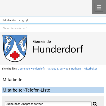
Zum Inhalt
,
zur Navigation
oder
zur Startseite
springen.
chließen
M
A
Schriftgröße
A
A
Sie sind hier:
Gemeinde Hunderdorf
>
Rathaus & Service
>
Rathaus
>
Mitarbeiter
Mitarbeiter
Mitarbeiter-Telefon-Liste