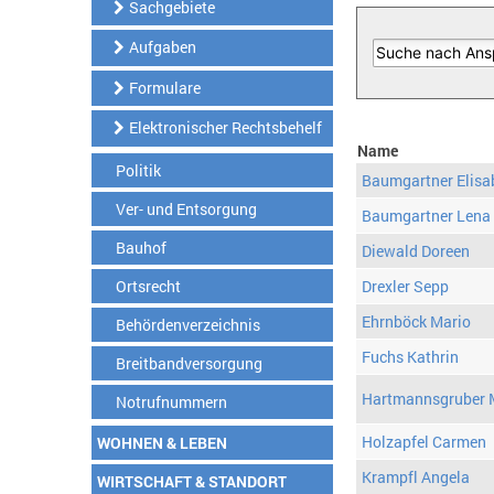
Sachgebiete
Aufgaben
Formulare
Elektronischer Rechtsbehelf
Name
Politik
Baumgartner Elisa
Ver- und Entsorgung
Baumgartner Lena
Bauhof
Diewald Doreen
Ortsrecht
Drexler Sepp
Ehrnböck Mario
Behördenverzeichnis
Fuchs Kathrin
Breitbandversorgung
Hartmannsgruber 
Notrufnummern
Holzapfel Carmen
WOHNEN & LEBEN
Krampfl Angela
WIRTSCHAFT & STANDORT