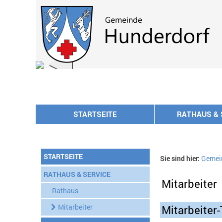
Zum Inhalt
,
zur Navigation
oder
zur Startseite
springen.
chließen
STARTSEITE
RATHAUS & 
STARTSEITE
Sie sind hier:
Gemei
RATHAUS & SERVICE
Mitarbeiter
Rathaus
Mitarbeiter
Mitarbeiter-