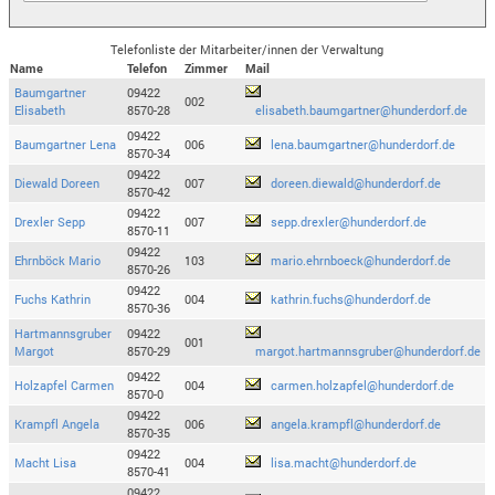
Telefonliste der Mitarbeiter/innen der Verwaltung
Name
Telefon
Zimmer
Mail
Baumgartner
09422
002
Elisabeth
8570-28
elisabeth.baumgartner@hunderdorf.de
09422
Baumgartner Lena
006
lena.baumgartner@hunderdorf.de
8570-34
09422
Diewald Doreen
007
doreen.diewald@hunderdorf.de
8570-42
09422
Drexler Sepp
007
sepp.drexler@hunderdorf.de
8570-11
09422
Ehrnböck Mario
103
mario.ehrnboeck@hunderdorf.de
8570-26
09422
Fuchs Kathrin
004
kathrin.fuchs@hunderdorf.de
8570-36
Hartmannsgruber
09422
001
Margot
8570-29
margot.hartmannsgruber@hunderdorf.de
09422
Holzapfel Carmen
004
carmen.holzapfel@hunderdorf.de
8570-0
09422
Krampfl Angela
006
angela.krampfl@hunderdorf.de
8570-35
09422
Macht Lisa
004
lisa.macht@hunderdorf.de
8570-41
09422