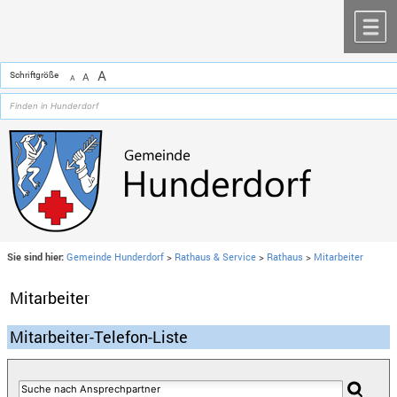
Zum Inhalt
,
zur Navigation
oder
zur Startseite
springen.
chließen
M
A
Schriftgröße
A
A
Sie sind hier:
Gemeinde Hunderdorf
>
Rathaus & Service
>
Rathaus
>
Mitarbeiter
Mitarbeiter
Mitarbeiter-Telefon-Liste