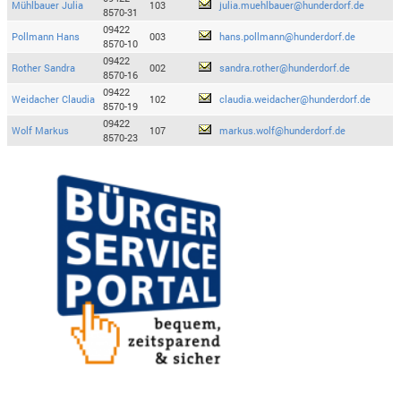
Mühlbauer Julia
103
julia.muehlbauer@hunderdorf.de
8570-31
09422
Pollmann Hans
003
hans.pollmann@hunderdorf.de
8570-10
09422
Rother Sandra
002
sandra.rother@hunderdorf.de
8570-16
09422
Weidacher Claudia
102
claudia.weidacher@hunderdorf.de
8570-19
09422
Wolf Markus
107
markus.wolf@hunderdorf.de
8570-23