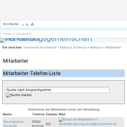
Zum Inhalt
,
zur Navigation
oder
zur Startseite
springen.
A
Schriftgröße
A
A
Sie sind hier:
Gemeinde Hunderdorf
>
Rathaus & Service
>
Rathaus
>
Mitarbeiter
Mitarbeiter
Mitarbeiter-Telefon-Liste
Telefonliste der Mitarbeiter/innen der Verwaltung
Name
Telefon
Zimmer
Mail
Baumgartner
09422
002
Elisabeth
8570-28