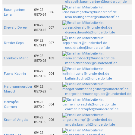
elisabeth.baumgartner@hunderdorf.de
Baumgartner
09422
006
Lena
8570-34
lena.baumgartner@hunderdorf.de
09422
Diewald Doreen
007
8570-42
doreen.diewald@hunderdorf.de
09422
Drexler Sepp
007
8570-11
sepp.drexler@hunderdorf.de
09422
Ehrnböck Mario
103
8570-26
mario.ehrnboeck@hunderdorf.de
09422
Fuchs Kathrin
004
8570-36
kathrin.fuchs@hunderdorf.de
Hartmannsgruber
09422
001
Margot
8570-29
margot.hartmannsgruber@hunderdorf.de
Holzapfel
09422
004
Carmen
8570-0
carmen.holzapfel@hunderdorf.de
09422
Krampfl Angela
006
8570-35
angela.krampfl@hunderdorf.de
09422