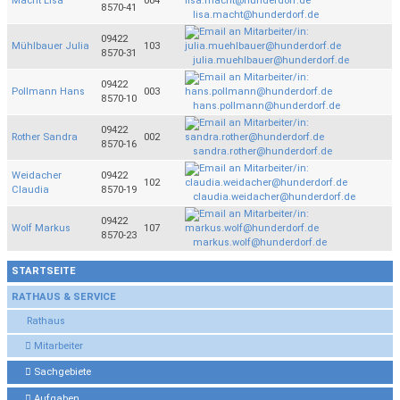
Macht Lisa
004
8570-41
lisa.macht@hunderdorf.de
09422
Mühlbauer Julia
103
8570-31
julia.muehlbauer@hunderdorf.de
09422
Pollmann Hans
003
8570-10
hans.pollmann@hunderdorf.de
09422
Rother Sandra
002
8570-16
sandra.rother@hunderdorf.de
Weidacher
09422
102
Claudia
8570-19
claudia.weidacher@hunderdorf.de
09422
Wolf Markus
107
8570-23
markus.wolf@hunderdorf.de
STARTSEITE
RATHAUS & SERVICE
Rathaus
Mitarbeiter
Sachgebiete
Aufgaben