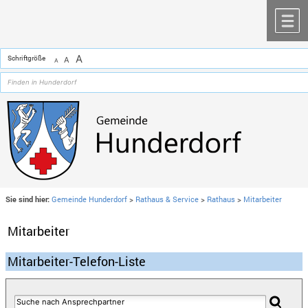
Zum Inhalt
,
zur Navigation
oder
zur Startseite
springen.
chließen
M
A
Schriftgröße
A
A
Sie sind hier:
Gemeinde Hunderdorf
>
Rathaus & Service
>
Rathaus
>
Mitarbeiter
Mitarbeiter
Mitarbeiter-Telefon-Liste