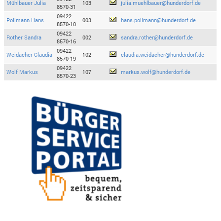
Mühlbauer Julia
103
julia.muehlbauer@hunderdorf.de
8570-31
09422
Pollmann Hans
003
hans.pollmann@hunderdorf.de
8570-10
09422
Rother Sandra
002
sandra.rother@hunderdorf.de
8570-16
09422
Weidacher Claudia
102
claudia.weidacher@hunderdorf.de
8570-19
09422
Wolf Markus
107
markus.wolf@hunderdorf.de
8570-23