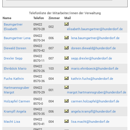
Telefonliste der Mitarbeiter/innen der Verwaltung
Name
Telefon
Zimmer
Mail
Baumgartner
09422
002
Elisabeth
8570-28
elisabeth.baumgartner@hunderdorf.de
09422
Baumgartner Lena
006
lena.baumgartner@hunderdorf.de
8570-34
09422
Diewald Doreen
007
doreen.diewald@hunderdorf.de
8570-42
09422
Drexler Sepp
007
sepp.drexler@hunderdorf.de
8570-11
09422
Ehrnböck Mario
103
mario.ehrnboeck@hunderdorf.de
8570-26
09422
Fuchs Kathrin
004
kathrin.fuchs@hunderdorf.de
8570-36
Hartmannsgruber
09422
001
Margot
8570-29
margot.hartmannsgruber@hunderdorf.de
09422
Holzapfel Carmen
004
carmen.holzapfel@hunderdorf.de
8570-0
09422
Krampfl Angela
006
angela.krampfl@hunderdorf.de
8570-35
09422
Macht Lisa
004
lisa.macht@hunderdorf.de
8570-41
09422