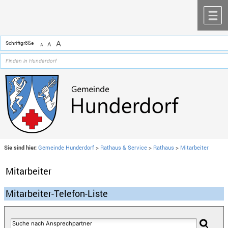
Zum Inhalt
,
zur Navigation
oder
zur Startseite
springen.
chließen
M
A
Schriftgröße
A
A
Sie sind hier:
Gemeinde Hunderdorf
>
Rathaus & Service
>
Rathaus
>
Mitarbeiter
Mitarbeiter
Mitarbeiter-Telefon-Liste