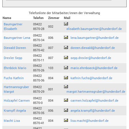
Telefonliste der Mitarbeiter/innen der Verwaltung
Name
Telefon
Zimmer
Mail
Baumgartner
09422
002
Elisabeth
8570-28
elisabeth.baumgartner@hunderdorf.de
09422
Baumgartner Lena
006
lena.baumgartner@hunderdorf.de
8570-34
09422
Diewald Doreen
007
doreen.diewald@hunderdorf.de
8570-42
09422
Drexler Sepp
007
sepp.drexler@hunderdorf.de
8570-11
09422
Ehrnböck Mario
103
mario.ehrnboeck@hunderdorf.de
8570-26
09422
Fuchs Kathrin
004
kathrin.fuchs@hunderdorf.de
8570-36
Hartmannsgruber
09422
001
Margot
8570-29
margot.hartmannsgruber@hunderdorf.de
09422
Holzapfel Carmen
004
carmen.holzapfel@hunderdorf.de
8570-0
09422
Krampfl Angela
006
angela.krampfl@hunderdorf.de
8570-35
09422
Macht Lisa
004
lisa.macht@hunderdorf.de
8570-41
09422