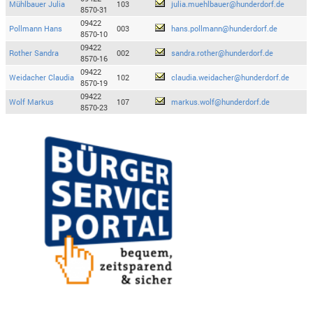
Mühlbauer Julia
103
julia.muehlbauer@hunderdorf.de
8570-31
09422
Pollmann Hans
003
hans.pollmann@hunderdorf.de
8570-10
09422
Rother Sandra
002
sandra.rother@hunderdorf.de
8570-16
09422
Weidacher Claudia
102
claudia.weidacher@hunderdorf.de
8570-19
09422
Wolf Markus
107
markus.wolf@hunderdorf.de
8570-23