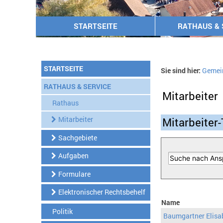
STARTSEITE
RATHAUS & 
STARTSEITE
Sie sind hier:
Gemei
RATHAUS & SERVICE
Mitarbeiter
Rathaus
Mitarbeiter
Mitarbeiter-
Sachgebiete
Aufgaben
Formulare
Elektronischer Rechtsbehelf
Name
Politik
Baumgartner Elisa