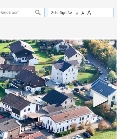
A
suchen
Schriftgröße
A
A