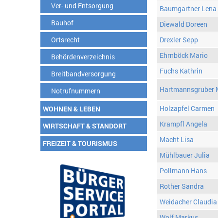
Ver- und Entsorgung
Baumgartner Lena
Bauhof
Diewald Doreen
Ortsrecht
Drexler Sepp
Ehrnböck Mario
Behördenverzeichnis
Fuchs Kathrin
Breitbandversorgung
Hartmannsgruber 
Notrufnummern
Holzapfel Carmen
WOHNEN & LEBEN
Krampfl Angela
WIRTSCHAFT & STANDORT
Macht Lisa
FREIZEIT & TOURISMUS
Mühlbauer Julia
Pollmann Hans
Rother Sandra
Weidacher Claudia
Wolf Markus