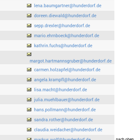
lena.baumgartner@hunderdorf.de
doreen.diewald@hunderdorf.de
sepp.drexler@hunderdorf.de
mario.ehrnboeck@hunderdorf.de
kathrin.fuchs@hunderdorf.de
margot.hartmannsgruber@hunderdorf.de
carmen.holzapfel@hunderdorf.de
angela.krampfl@hunderdorf.de
lisa.macht@hunderdorf.de
julia.muehlbauer@hunderdorf.de
hans.pollmann@hunderdorf.de
sandra.rother@hunderdorf.de
claudia.weidacher@hunderdorf.de
markus.wolf@hunderdorf.de
drucken
nach oben