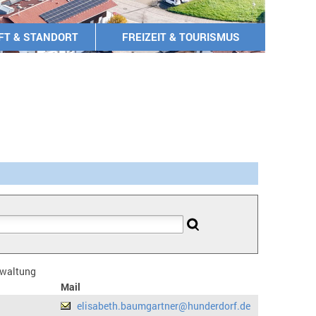
FT & STANDORT
FREIZEIT & TOURISMUS
erwaltung
Mail
elisabeth.baumgartner@hunderdorf.de