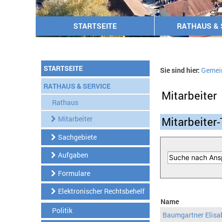
STARTSEITE
RATHAUS & 
STARTSEITE
Sie sind hier:
Gemei
RATHAUS & SERVICE
Mitarbeiter
Rathaus
Mitarbeiter
Mitarbeiter-
Sachgebiete
Aufgaben
Formulare
Elektronischer Rechtsbehelf
Name
Politik
Baumgartner Elisa