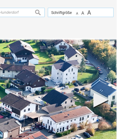
A
suchen
Schriftgröße
A
A