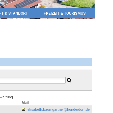
FT & STANDORT
FREIZEIT & TOURISMUS
erwaltung
Mail
elisabeth.baumgartner@hunderdorf.de