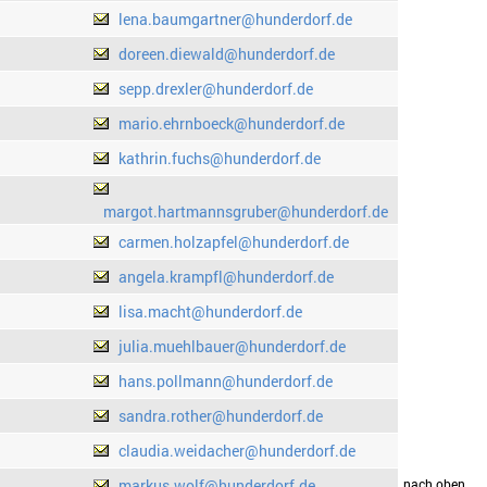
lena.baumgartner@hunderdorf.de
doreen.diewald@hunderdorf.de
sepp.drexler@hunderdorf.de
mario.ehrnboeck@hunderdorf.de
kathrin.fuchs@hunderdorf.de
margot.hartmannsgruber@hunderdorf.de
carmen.holzapfel@hunderdorf.de
angela.krampfl@hunderdorf.de
lisa.macht@hunderdorf.de
julia.muehlbauer@hunderdorf.de
hans.pollmann@hunderdorf.de
sandra.rother@hunderdorf.de
claudia.weidacher@hunderdorf.de
markus.wolf@hunderdorf.de
drucken
nach oben