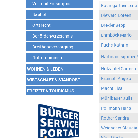
Ver- und Entsorgung
Baumgartner Lena
Bauhof
Diewald Doreen
Ortsrecht
Drexler Sepp
Ehrnböck Mario
Behördenverzeichnis
Fuchs Kathrin
Breitbandversorgung
Hartmannsgruber 
Notrufnummern
Holzapfel Carmen
WOHNEN & LEBEN
Krampfl Angela
WIRTSCHAFT & STANDORT
Macht Lisa
FREIZEIT & TOURISMUS
Mühlbauer Julia
Pollmann Hans
Rother Sandra
Weidacher Claudia
Wolf Markus