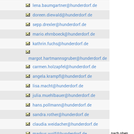
lena.baumgartner@hunderdorf.de
doreen.diewald@hunderdorf.de
sepp.drexler@hunderdorf.de
mario.ehrnboeck@hunderdorf.de
kathrin.fuchs@hunderdorf.de
margot.hartmannsgruber@hunderdorf.de
carmen.holzapfel@hunderdorf.de
angela.krampfl@hunderdorf.de
lisa.macht@hunderdorf.de
julia.muehlbauer@hunderdorf.de
hans.pollmann@hunderdorf.de
sandra.rother@hunderdorf.de
claudia.weidacher@hunderdorf.de
markus.wolf@hunderdorf.de
drucken
nach oben