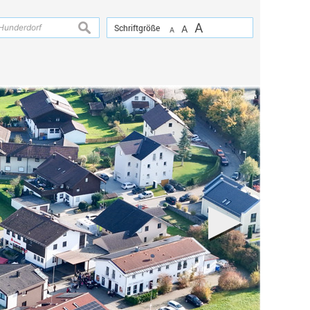
A
suchen
Schriftgröße
A
A