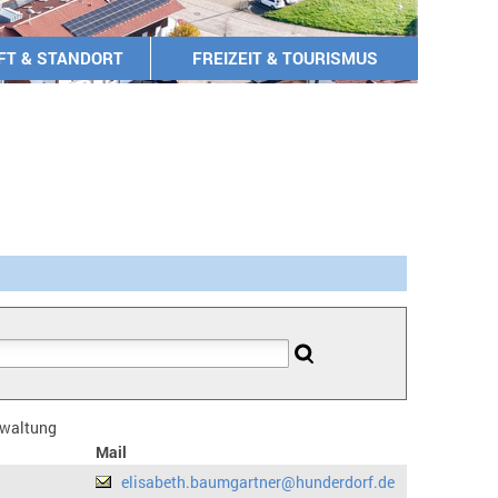
FT & STANDORT
FREIZEIT & TOURISMUS
erwaltung
Mail
elisabeth.baumgartner@hunderdorf.de