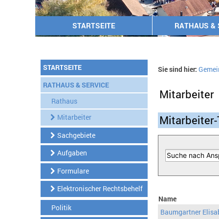
STARTSEITE
RATHAUS & 
STARTSEITE
Sie sind hier:
Gemei
RATHAUS & SERVICE
Mitarbeiter
Rathaus
Mitarbeiter
Mitarbeiter-
Sachgebiete
Aufgaben
Formulare
Elektronischer Rechtsbehelf
Name
Politik
Baumgartner Elisa