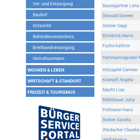
Ver- und Entsorgung
Baumgartner Lena
Bauhof
Diewald Doreen
Ortsrecht
Drexler Sepp
Ehrnböck Mario
Behördenverzeichnis
Fuchs Kathrin
Breitbandversorgung
Hartmannsgruber 
Notrufnummern
Holzapfel Carmen
WOHNEN & LEBEN
Krampfl Angela
WIRTSCHAFT & STANDORT
Macht Lisa
FREIZEIT & TOURISMUS
Mühlbauer Julia
Pollmann Hans
Rother Sandra
Weidacher Claudia
Wolf Markus