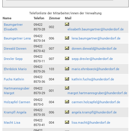
Telefonliste der Mitarbeiter/innen der Verwaltung
Name
Telefon
Zimmer
Mail
Baumgartner
09422
002
Elisabeth
8570-28
elisabeth.baumgartner@hunderdorf.de
09422
Baumgartner Lena
006
lena.baumgartner@hunderdorf.de
8570-34
09422
Diewald Doreen
007
doreen.diewald@hunderdorf.de
8570-42
09422
Drexler Sepp
007
sepp.drexler@hunderdorf.de
8570-11
09422
Ehrnböck Mario
103
mario.ehrnboeck@hunderdorf.de
8570-26
09422
Fuchs Kathrin
004
kathrin.fuchs@hunderdorf.de
8570-36
Hartmannsgruber
09422
001
Margot
8570-29
margot.hartmannsgruber@hunderdorf.de
09422
Holzapfel Carmen
004
carmen.holzapfel@hunderdorf.de
8570-0
09422
Krampfl Angela
006
angela.krampfl@hunderdorf.de
8570-35
09422
Macht Lisa
004
lisa.macht@hunderdorf.de
8570-41
09422