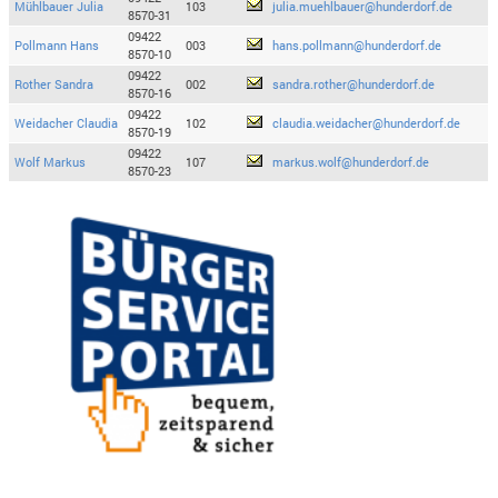
Mühlbauer Julia
103
julia.muehlbauer@hunderdorf.de
8570-31
09422
Pollmann Hans
003
hans.pollmann@hunderdorf.de
8570-10
09422
Rother Sandra
002
sandra.rother@hunderdorf.de
8570-16
09422
Weidacher Claudia
102
claudia.weidacher@hunderdorf.de
8570-19
09422
Wolf Markus
107
markus.wolf@hunderdorf.de
8570-23