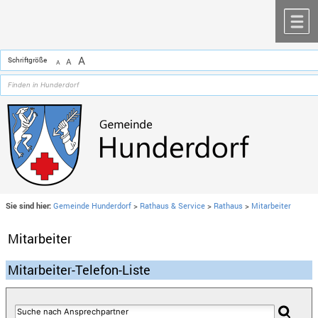
Zum Inhalt
,
zur Navigation
oder
zur Startseite
springen.
chließen
M
A
Schriftgröße
A
A
Sie sind hier:
Gemeinde Hunderdorf
>
Rathaus & Service
>
Rathaus
>
Mitarbeiter
Mitarbeiter
Mitarbeiter-Telefon-Liste