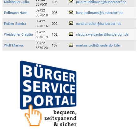
Mühlbauer Julia
103
julia.muehlbauer@hunderdorf.de
8570-31
09422
Pollmann Hans
003
hans.pollmann@hunderdorf.de
8570-10
09422
Rother Sandra
002
sandra.rother@hunderdorf.de
8570-16
09422
Weidacher Claudia
102
claudia.weidacher@hunderdorf.de
8570-19
09422
Wolf Markus
107
markus.wolf@hunderdorf.de
8570-23