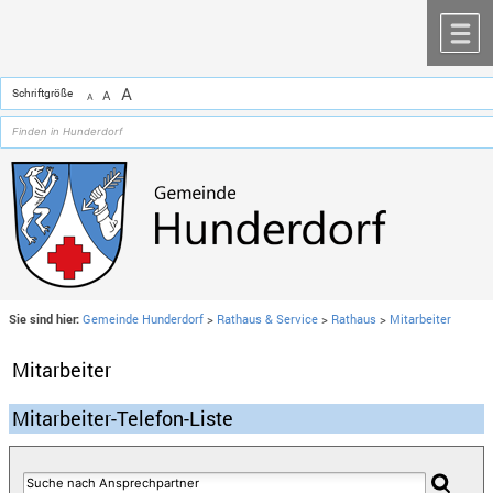
Zum Inhalt
,
zur Navigation
oder
zur Startseite
springen.
chließen
M
A
Schriftgröße
A
A
Sie sind hier:
Gemeinde Hunderdorf
>
Rathaus & Service
>
Rathaus
>
Mitarbeiter
Mitarbeiter
Mitarbeiter-Telefon-Liste