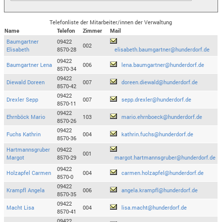
Telefonliste der Mitarbeiter/innen der Verwaltung
Name
Telefon
Zimmer
Mail
Baumgartner
09422
002
Elisabeth
8570-28
elisabeth.baumgartner@hunderdorf.de
09422
Baumgartner Lena
006
lena.baumgartner@hunderdorf.de
8570-34
09422
Diewald Doreen
007
doreen.diewald@hunderdorf.de
8570-42
09422
Drexler Sepp
007
sepp.drexler@hunderdorf.de
8570-11
09422
Ehrnböck Mario
103
mario.ehrnboeck@hunderdorf.de
8570-26
09422
Fuchs Kathrin
004
kathrin.fuchs@hunderdorf.de
8570-36
Hartmannsgruber
09422
001
Margot
8570-29
margot.hartmannsgruber@hunderdorf.de
09422
Holzapfel Carmen
004
carmen.holzapfel@hunderdorf.de
8570-0
09422
Krampfl Angela
006
angela.krampfl@hunderdorf.de
8570-35
09422
Macht Lisa
004
lisa.macht@hunderdorf.de
8570-41
09422