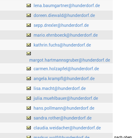
lena.baumgartner@hunderdorf.de
doreen.diewald@hunderdorf.de
sepp.drexler@hunderdorf.de
mario.ehrnboeck@hunderdorf.de
kathrin.fuchs@hunderdorf.de
margot.hartmannsgruber@hunderdorf.de
carmen.holzapfel@hunderdorf.de
angela.krampfl@hunderdorf.de
lisa.macht@hunderdorf.de
julia.muehlbauer@hunderdorf.de
hans.pollmann@hunderdorf.de
sandra.rother@hunderdorf.de
claudia.weidacher@hunderdorf.de
markus.wolf@hunderdorf.de
drucken
nach oben