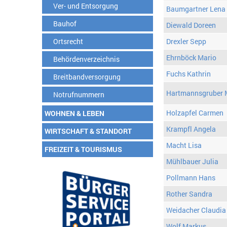
Ver- und Entsorgung
Baumgartner Lena
Bauhof
Diewald Doreen
Ortsrecht
Drexler Sepp
Ehrnböck Mario
Behördenverzeichnis
Fuchs Kathrin
Breitbandversorgung
Hartmannsgruber 
Notrufnummern
Holzapfel Carmen
WOHNEN & LEBEN
Krampfl Angela
WIRTSCHAFT & STANDORT
Macht Lisa
FREIZEIT & TOURISMUS
Mühlbauer Julia
Pollmann Hans
Rother Sandra
Weidacher Claudia
Wolf Markus