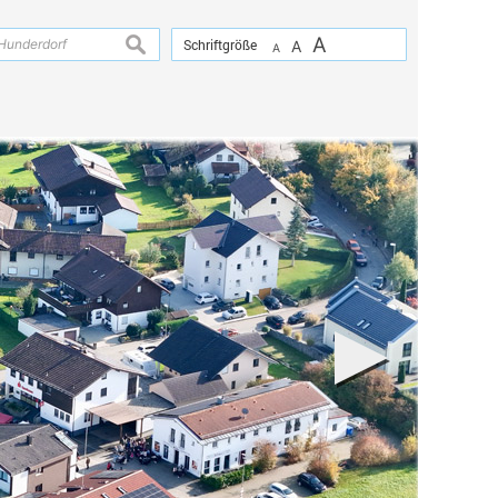
A
suchen
Schriftgröße
A
A