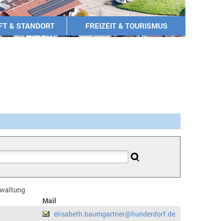
FT & STANDORT
FREIZEIT & TOURISMUS
erwaltung
Mail
elisabeth.baumgartner@hunderdorf.de