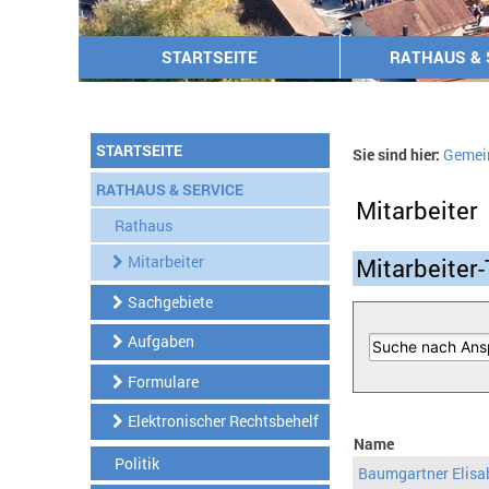
STARTSEITE
RATHAUS & 
STARTSEITE
Sie sind hier:
Gemei
RATHAUS & SERVICE
Mitarbeiter
Rathaus
Mitarbeiter
Mitarbeiter-
Sachgebiete
Aufgaben
Formulare
Elektronischer Rechtsbehelf
Name
Politik
Baumgartner Elisa