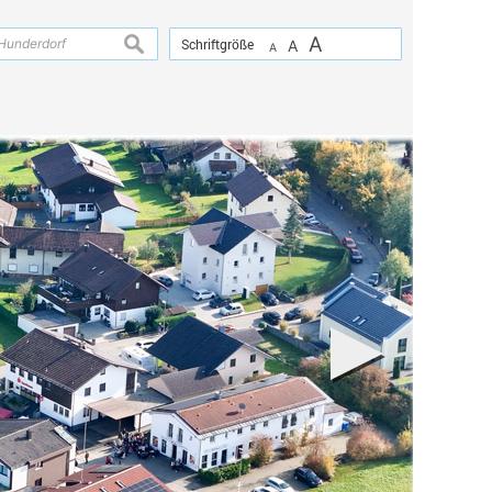
A
suchen
Schriftgröße
A
A