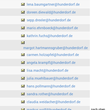
lena.baumgartner@hunderdorf.de
doreen.diewald@hunderdorf.de
sepp.drexler@hunderdorf.de
mario.ehrnboeck@hunderdorf.de
kathrin.fuchs@hunderdorf.de
margot.hartmannsgruber@hunderdorf.de
carmen.holzapfel@hunderdorf.de
angela.krampfl@hunderdorf.de
lisa.macht@hunderdorf.de
julia.muehlbauer@hunderdorf.de
hans.pollmann@hunderdorf.de
sandra.rother@hunderdorf.de
claudia.weidacher@hunderdorf.de
markus.wolf@hunderdorf.de
drucken
nach oben