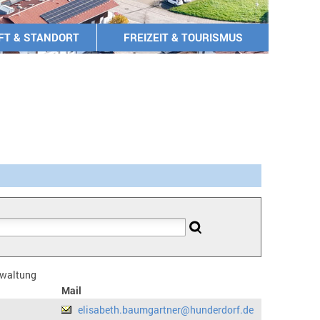
FT & STANDORT
FREIZEIT & TOURISMUS
erwaltung
Mail
elisabeth.baumgartner@hunderdorf.de