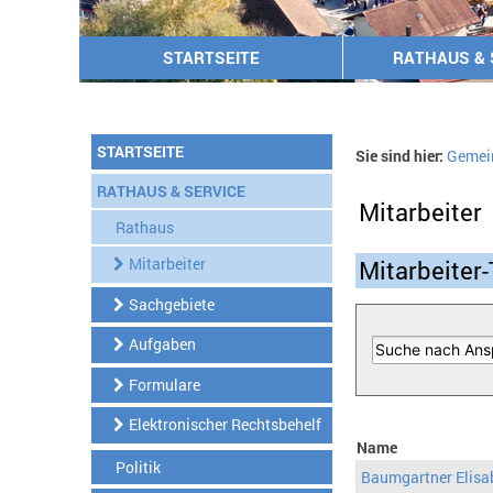
STARTSEITE
RATHAUS & 
STARTSEITE
Sie sind hier:
Gemei
RATHAUS & SERVICE
Mitarbeiter
Rathaus
Mitarbeiter
Mitarbeiter-
Sachgebiete
Aufgaben
Formulare
Elektronischer Rechtsbehelf
Name
Politik
Baumgartner Elisa