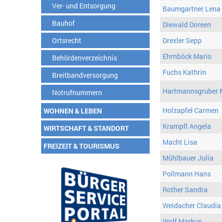
Ver- und Entsorgung
Baumgartner Lena
Bauhof
Diewald Doreen
Ortsrecht
Drexler Sepp
Ehrnböck Mario
Behördenverzeichnis
Fuchs Kathrin
Breitbandversorgung
Hartmannsgruber 
Notrufnummern
Holzapfel Carmen
WOHNEN & LEBEN
Krampfl Angela
WIRTSCHAFT & STANDORT
Macht Lisa
FREIZEIT & TOURISMUS
Mühlbauer Julia
Pollmann Hans
Rother Sandra
Weidacher Claudia
Wolf Markus