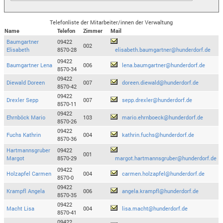
Telefonliste der Mitarbeiter/innen der Verwaltung
Name
Telefon
Zimmer
Mail
Baumgartner
09422
002
Elisabeth
8570-28
elisabeth.baumgartner@hunderdorf.de
09422
Baumgartner Lena
006
lena.baumgartner@hunderdorf.de
8570-34
09422
Diewald Doreen
007
doreen.diewald@hunderdorf.de
8570-42
09422
Drexler Sepp
007
sepp.drexler@hunderdorf.de
8570-11
09422
Ehrnböck Mario
103
mario.ehrnboeck@hunderdorf.de
8570-26
09422
Fuchs Kathrin
004
kathrin.fuchs@hunderdorf.de
8570-36
Hartmannsgruber
09422
001
Margot
8570-29
margot.hartmannsgruber@hunderdorf.de
09422
Holzapfel Carmen
004
carmen.holzapfel@hunderdorf.de
8570-0
09422
Krampfl Angela
006
angela.krampfl@hunderdorf.de
8570-35
09422
Macht Lisa
004
lisa.macht@hunderdorf.de
8570-41
09422