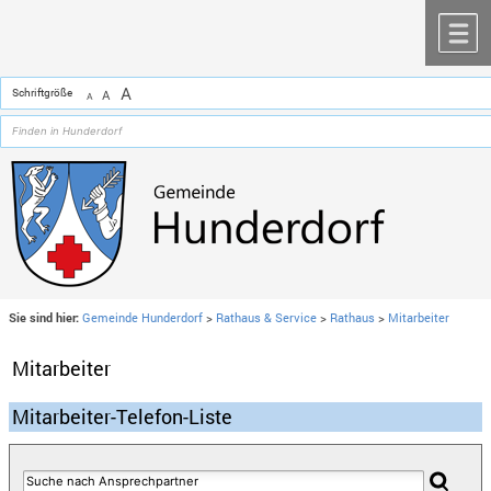
Zum Inhalt
,
zur Navigation
oder
zur Startseite
springen.
chließen
M
A
Schriftgröße
A
A
Sie sind hier:
Gemeinde Hunderdorf
>
Rathaus & Service
>
Rathaus
>
Mitarbeiter
Mitarbeiter
Mitarbeiter-Telefon-Liste