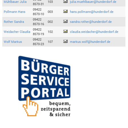
Mühlbauer Julia
103
julia.muehlbauer@hunderdorf.de
8570-31
09422
Pollmann Hans
003
hans.pollmann@hunderdorf.de
8570-10
09422
Rother Sandra
002
sandra.rother@hunderdorf.de
8570-16
09422
Weidacher Claudia
102
claudia.weidacher@hunderdorf.de
8570-19
09422
Wolf Markus
107
markus.wolf@hunderdorf.de
8570-23