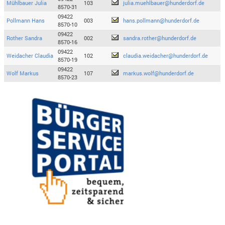
Mühlbauer Julia
103
julia.muehlbauer@hunderdorf.de
8570-31
09422
Pollmann Hans
003
hans.pollmann@hunderdorf.de
8570-10
09422
Rother Sandra
002
sandra.rother@hunderdorf.de
8570-16
09422
Weidacher Claudia
102
claudia.weidacher@hunderdorf.de
8570-19
09422
Wolf Markus
107
markus.wolf@hunderdorf.de
8570-23