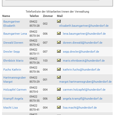
Telefonliste der Mitarbeiter/innen der Verwaltung
Name
Telefon
Zimmer
Mail
Baumgartner
09422
002
Elisabeth
8570-28
elisabeth.baumgartner@hunderdorf.de
09422
Baumgartner Lena
006
lena.baumgartner@hunderdorf.de
8570-34
09422
Diewald Doreen
007
doreen.diewald@hunderdorf.de
8570-42
09422
Drexler Sepp
007
sepp.drexler@hunderdorf.de
8570-11
09422
Ehrnböck Mario
103
mario.ehrnboeck@hunderdorf.de
8570-26
09422
Fuchs Kathrin
004
kathrin.fuchs@hunderdorf.de
8570-36
Hartmannsgruber
09422
001
Margot
8570-29
margot.hartmannsgruber@hunderdorf.de
09422
Holzapfel Carmen
004
carmen.holzapfel@hunderdorf.de
8570-0
09422
Krampfl Angela
006
angela.krampfl@hunderdorf.de
8570-35
09422
Macht Lisa
004
lisa.macht@hunderdorf.de
8570-41
09422