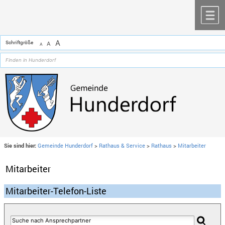
Zum Inhalt
,
zur Navigation
oder
zur Startseite
springen.
chließen
M
A
Schriftgröße
A
A
Sie sind hier:
Gemeinde Hunderdorf
>
Rathaus & Service
>
Rathaus
>
Mitarbeiter
Mitarbeiter
Mitarbeiter-Telefon-Liste