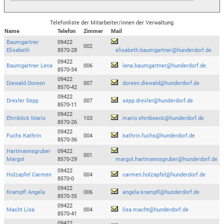
Telefonliste der Mitarbeiter/innen der Verwaltung
Name
Telefon
Zimmer
Mail
Baumgartner
09422
002
Elisabeth
8570-28
elisabeth.baumgartner@hunderdorf.de
09422
Baumgartner Lena
006
lena.baumgartner@hunderdorf.de
8570-34
09422
Diewald Doreen
007
doreen.diewald@hunderdorf.de
8570-42
09422
Drexler Sepp
007
sepp.drexler@hunderdorf.de
8570-11
09422
Ehrnböck Mario
103
mario.ehrnboeck@hunderdorf.de
8570-26
09422
Fuchs Kathrin
004
kathrin.fuchs@hunderdorf.de
8570-36
Hartmannsgruber
09422
001
Margot
8570-29
margot.hartmannsgruber@hunderdorf.de
09422
Holzapfel Carmen
004
carmen.holzapfel@hunderdorf.de
8570-0
09422
Krampfl Angela
006
angela.krampfl@hunderdorf.de
8570-35
09422
Macht Lisa
004
lisa.macht@hunderdorf.de
8570-41
09422