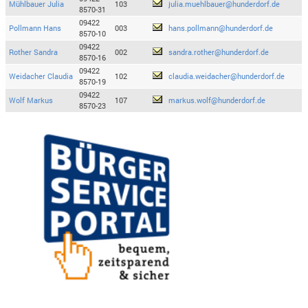
Mühlbauer Julia
103
julia.muehlbauer@hunderdorf.de
8570-31
09422
Pollmann Hans
003
hans.pollmann@hunderdorf.de
8570-10
09422
Rother Sandra
002
sandra.rother@hunderdorf.de
8570-16
09422
Weidacher Claudia
102
claudia.weidacher@hunderdorf.de
8570-19
09422
Wolf Markus
107
markus.wolf@hunderdorf.de
8570-23