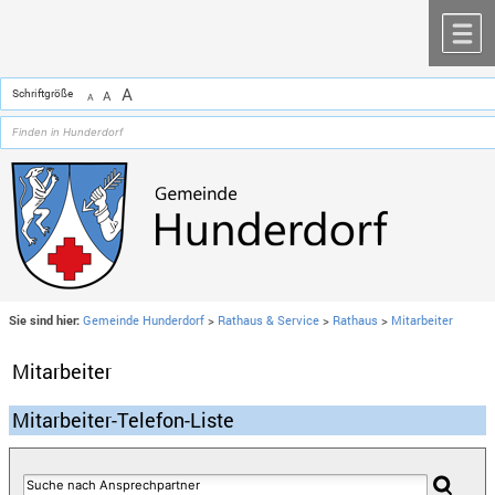
Zum Inhalt
,
zur Navigation
oder
zur Startseite
springen.
chließen
M
A
Schriftgröße
A
A
Sie sind hier:
Gemeinde Hunderdorf
>
Rathaus & Service
>
Rathaus
>
Mitarbeiter
Mitarbeiter
Mitarbeiter-Telefon-Liste