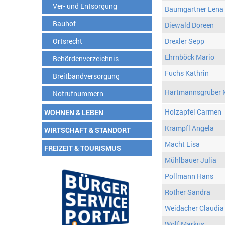
Ver- und Entsorgung
Baumgartner Lena
Bauhof
Diewald Doreen
Ortsrecht
Drexler Sepp
Ehrnböck Mario
Behördenverzeichnis
Fuchs Kathrin
Breitbandversorgung
Hartmannsgruber 
Notrufnummern
Holzapfel Carmen
WOHNEN & LEBEN
Krampfl Angela
WIRTSCHAFT & STANDORT
Macht Lisa
FREIZEIT & TOURISMUS
Mühlbauer Julia
Pollmann Hans
Rother Sandra
Weidacher Claudia
Wolf Markus