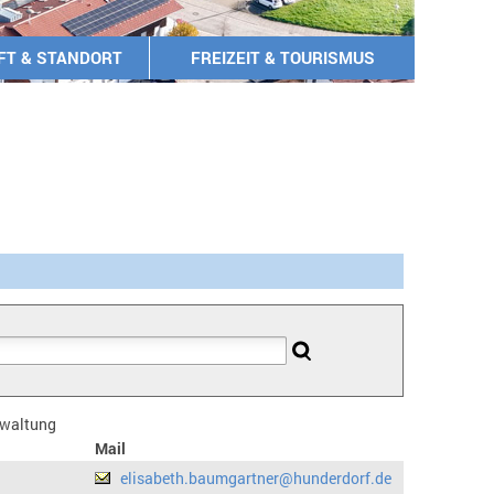
FT & STANDORT
FREIZEIT & TOURISMUS
erwaltung
Mail
elisabeth.baumgartner@hunderdorf.de