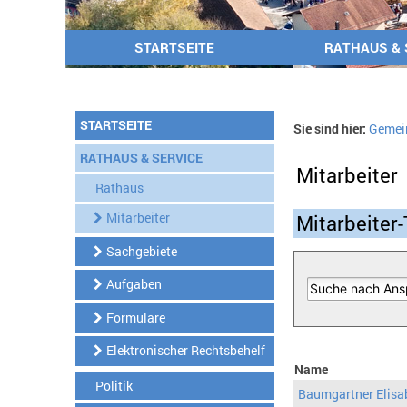
STARTSEITE
RATHAUS & 
STARTSEITE
Sie sind hier:
Gemei
RATHAUS & SERVICE
Mitarbeiter
Rathaus
Mitarbeiter
Mitarbeiter-
Sachgebiete
Aufgaben
Formulare
Elektronischer Rechtsbehelf
Name
Politik
Baumgartner Elisa