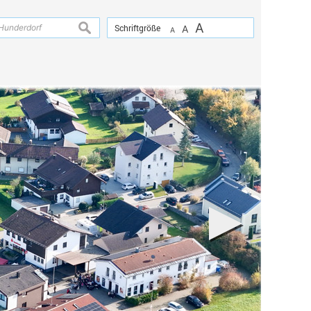
A
suchen
Schriftgröße
A
A