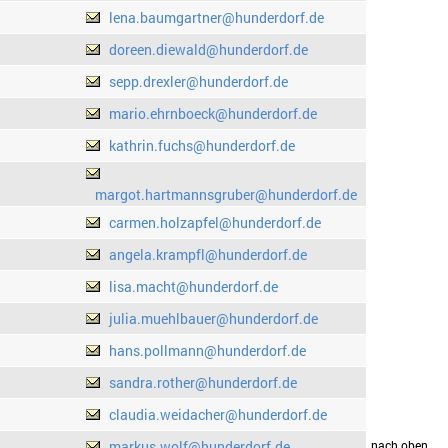
lena.baumgartner@hunderdorf.de
doreen.diewald@hunderdorf.de
sepp.drexler@hunderdorf.de
mario.ehrnboeck@hunderdorf.de
kathrin.fuchs@hunderdorf.de
margot.hartmannsgruber@hunderdorf.de
carmen.holzapfel@hunderdorf.de
angela.krampfl@hunderdorf.de
lisa.macht@hunderdorf.de
julia.muehlbauer@hunderdorf.de
hans.pollmann@hunderdorf.de
sandra.rother@hunderdorf.de
claudia.weidacher@hunderdorf.de
markus.wolf@hunderdorf.de
drucken
nach oben