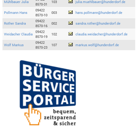
Mühlbauer Julia
103
julia.muehlbauer@hunderdorf.de
8570-31
09422
Pollmann Hans
003
hans.pollmann@hunderdorf.de
8570-10
09422
Rother Sandra
002
sandra.rother@hunderdorf.de
8570-16
09422
Weidacher Claudia
102
claudia.weidacher@hunderdorf.de
8570-19
09422
Wolf Markus
107
markus.wolf@hunderdorf.de
8570-23