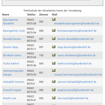
Telefonliste der Mitarbeiter/innen der Verwaltung
Name
Telefon
Zimmer
Mail
Baumgartner
09422
002
Elisabeth
8570-28
elisabeth.baumgartner@hunderdorf.de
09422
Baumgartner Lena
006
lena.baumgartner@hunderdorf.de
8570-34
09422
Diewald Doreen
007
doreen.diewald@hunderdorf.de
8570-42
09422
Drexler Sepp
007
sepp.drexler@hunderdorf.de
8570-11
09422
Ehrnböck Mario
103
mario.ehrnboeck@hunderdorf.de
8570-26
09422
Fuchs Kathrin
004
kathrin.fuchs@hunderdorf.de
8570-36
Hartmannsgruber
09422
001
Margot
8570-29
margot.hartmannsgruber@hunderdorf.de
09422
Holzapfel Carmen
004
carmen.holzapfel@hunderdorf.de
8570-0
09422
Krampfl Angela
006
angela.krampfl@hunderdorf.de
8570-35
09422
Macht Lisa
004
lisa.macht@hunderdorf.de
8570-41
09422