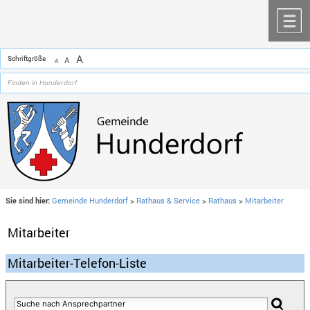
Zum Inhalt
,
zur Navigation
oder
zur Startseite
springen.
chließen
M
A
Schriftgröße
A
A
Sie sind hier:
Gemeinde Hunderdorf
>
Rathaus & Service
>
Rathaus
>
Mitarbeiter
Mitarbeiter
Mitarbeiter-Telefon-Liste