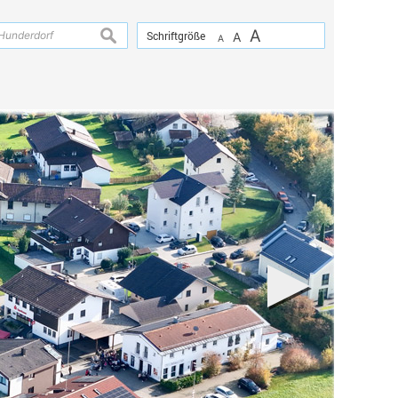
A
suchen
Schriftgröße
A
A