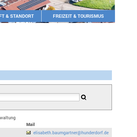
FT & STANDORT
FREIZEIT & TOURISMUS
erwaltung
Mail
elisabeth.baumgartner@hunderdorf.de