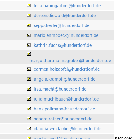
lena.baumgartner@hunderdorf.de
doreen.diewald@hunderdorf.de
sepp.drexler@hunderdorf.de
mario.ehrnboeck@hunderdorf.de
kathrin.fuchs@hunderdorf.de
margot.hartmannsgruber@hunderdorf.de
carmen.holzapfel@hunderdorf.de
angela.krampfl@hunderdorf.de
lisa.macht@hunderdorf.de
julia.muehlbauer@hunderdorf.de
hans.pollmann@hunderdorf.de
sandra.rother@hunderdorf.de
claudia.weidacher@hunderdorf.de
markus.wolf@hunderdorf.de
drucken
nach oben