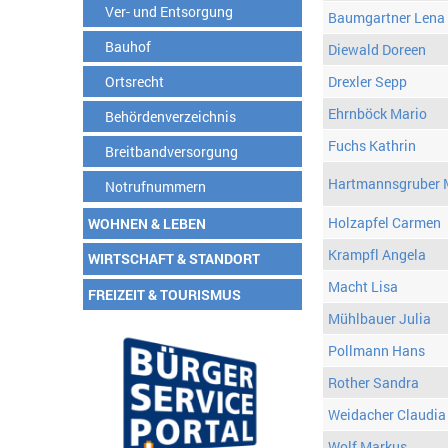
Ver- und Entsorgung
Baumgartner Lena
Bauhof
Diewald Doreen
Ortsrecht
Drexler Sepp
Ehrnböck Mario
Behördenverzeichnis
Fuchs Kathrin
Breitbandversorgung
Hartmannsgruber 
Notrufnummern
Holzapfel Carmen
WOHNEN & LEBEN
Krampfl Angela
WIRTSCHAFT & STANDORT
Macht Lisa
FREIZEIT & TOURISMUS
Mühlbauer Julia
Pollmann Hans
Rother Sandra
Weidacher Claudia
Wolf Markus