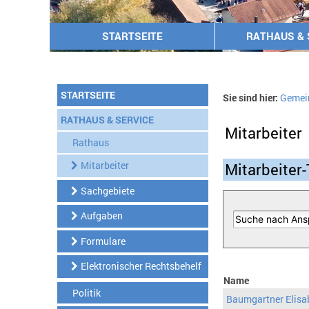
STARTSEITE
RATHAUS & 
STARTSEITE
Sie sind hier:
Gemei
RATHAUS & SERVICE
Mitarbeiter
Rathaus
Mitarbeiter
Mitarbeiter-
Sachgebiete
Aufgaben
Formulare
Elektronischer Rechtsbehelf
Name
Politik
Baumgartner Elisa