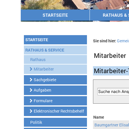
STARTSEITE
RATHAUS & 
STARTSEITE
Sie sind hier:
Gemei
RATHAUS & SERVICE
Mitarbeiter
Rathaus
Mitarbeiter
Mitarbeiter-
Sachgebiete
Aufgaben
Formulare
Elektronischer Rechtsbehelf
Name
Politik
Baumgartner Elisa