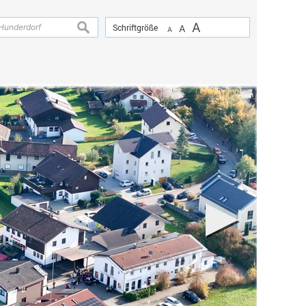
A
suchen
Schriftgröße
A
A