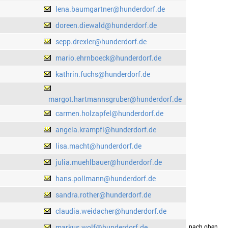
lena.baumgartner@hunderdorf.de
doreen.diewald@hunderdorf.de
sepp.drexler@hunderdorf.de
mario.ehrnboeck@hunderdorf.de
kathrin.fuchs@hunderdorf.de
margot.hartmannsgruber@hunderdorf.de
carmen.holzapfel@hunderdorf.de
angela.krampfl@hunderdorf.de
lisa.macht@hunderdorf.de
julia.muehlbauer@hunderdorf.de
hans.pollmann@hunderdorf.de
sandra.rother@hunderdorf.de
claudia.weidacher@hunderdorf.de
markus.wolf@hunderdorf.de
drucken
nach oben