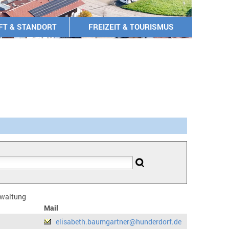
FT & STANDORT
FREIZEIT & TOURISMUS
erwaltung
Mail
elisabeth.baumgartner@hunderdorf.de