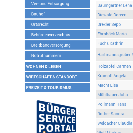
Ver- und Entsorgung
Baumgartner Lena
Bauhof
Diewald Doreen
Ortsrecht
Drexler Sepp
Ehrnböck Mario
Behördenverzeichnis
Fuchs Kathrin
Breitbandversorgung
Hartmannsgruber 
Notrufnummern
Holzapfel Carmen
WOHNEN & LEBEN
Krampfl Angela
WIRTSCHAFT & STANDORT
Macht Lisa
FREIZEIT & TOURISMUS
Mühlbauer Julia
Pollmann Hans
Rother Sandra
Weidacher Claudia
Wolf Markus