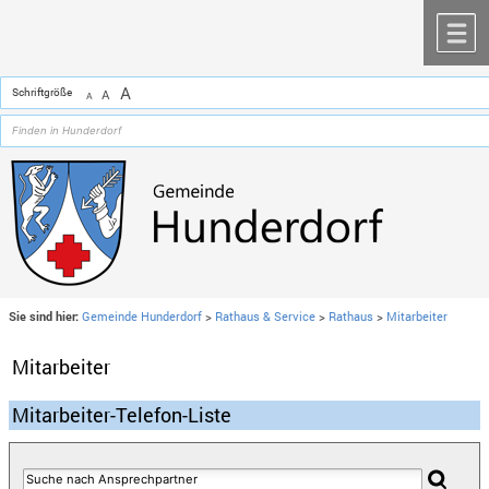
Zum Inhalt
,
zur Navigation
oder
zur Startseite
springen.
chließen
M
A
Schriftgröße
A
A
Sie sind hier:
Gemeinde Hunderdorf
>
Rathaus & Service
>
Rathaus
>
Mitarbeiter
Mitarbeiter
Mitarbeiter-Telefon-Liste