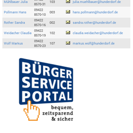
Mühlbauer Julia
103
julia.muehlbauer@hunderdorf.de
8570-31
09422
Pollmann Hans
003
hans.pollmann@hunderdorf.de
8570-10
09422
Rother Sandra
002
sandra.rother@hunderdorf.de
8570-16
09422
Weidacher Claudia
102
claudia.weidacher@hunderdorf.de
8570-19
09422
Wolf Markus
107
markus.wolf@hunderdorf.de
8570-23