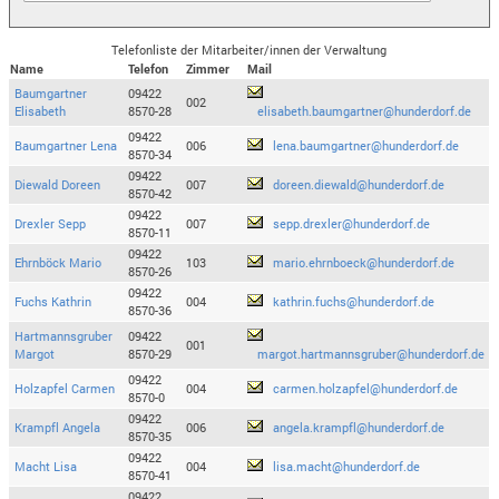
Telefonliste der Mitarbeiter/innen der Verwaltung
Name
Telefon
Zimmer
Mail
Baumgartner
09422
002
Elisabeth
8570-28
elisabeth.baumgartner@hunderdorf.de
09422
Baumgartner Lena
006
lena.baumgartner@hunderdorf.de
8570-34
09422
Diewald Doreen
007
doreen.diewald@hunderdorf.de
8570-42
09422
Drexler Sepp
007
sepp.drexler@hunderdorf.de
8570-11
09422
Ehrnböck Mario
103
mario.ehrnboeck@hunderdorf.de
8570-26
09422
Fuchs Kathrin
004
kathrin.fuchs@hunderdorf.de
8570-36
Hartmannsgruber
09422
001
Margot
8570-29
margot.hartmannsgruber@hunderdorf.de
09422
Holzapfel Carmen
004
carmen.holzapfel@hunderdorf.de
8570-0
09422
Krampfl Angela
006
angela.krampfl@hunderdorf.de
8570-35
09422
Macht Lisa
004
lisa.macht@hunderdorf.de
8570-41
09422