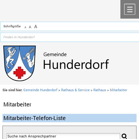
Zum Inhalt
,
zur Navigation
oder
zur Startseite
springen.
chließen
M
A
Schriftgröße
A
A
Sie sind hier:
Gemeinde Hunderdorf
>
Rathaus & Service
>
Rathaus
>
Mitarbeiter
Mitarbeiter
Mitarbeiter-Telefon-Liste