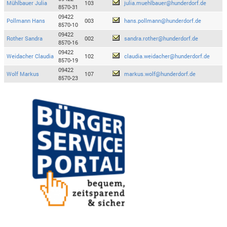
Mühlbauer Julia
103
julia.muehlbauer@hunderdorf.de
8570-31
09422
Pollmann Hans
003
hans.pollmann@hunderdorf.de
8570-10
09422
Rother Sandra
002
sandra.rother@hunderdorf.de
8570-16
09422
Weidacher Claudia
102
claudia.weidacher@hunderdorf.de
8570-19
09422
Wolf Markus
107
markus.wolf@hunderdorf.de
8570-23