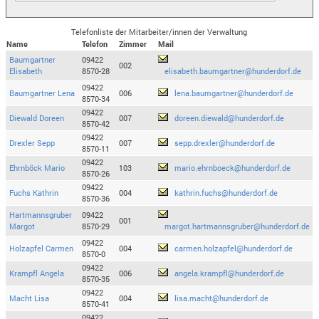
Telefonliste der Mitarbeiter/innen der Verwaltung
Name
Telefon
Zimmer
Mail
Baumgartner
09422
002
Elisabeth
8570-28
elisabeth.baumgartner@hunderdorf.de
09422
Baumgartner Lena
006
lena.baumgartner@hunderdorf.de
8570-34
09422
Diewald Doreen
007
doreen.diewald@hunderdorf.de
8570-42
09422
Drexler Sepp
007
sepp.drexler@hunderdorf.de
8570-11
09422
Ehrnböck Mario
103
mario.ehrnboeck@hunderdorf.de
8570-26
09422
Fuchs Kathrin
004
kathrin.fuchs@hunderdorf.de
8570-36
Hartmannsgruber
09422
001
Margot
8570-29
margot.hartmannsgruber@hunderdorf.de
09422
Holzapfel Carmen
004
carmen.holzapfel@hunderdorf.de
8570-0
09422
Krampfl Angela
006
angela.krampfl@hunderdorf.de
8570-35
09422
Macht Lisa
004
lisa.macht@hunderdorf.de
8570-41
09422