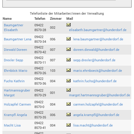
Telefonliste der Mitarbeiter/innen der Verwaltung
Name
Telefon
Zimmer
Mail
Baumgartner
09422
002
Elisabeth
8570-28
elisabeth.baumgartner@hunderdorf.de
09422
Baumgartner Lena
006
lena.baumgartner@hunderdorf.de
8570-34
09422
Diewald Doreen
007
doreen.diewald@hunderdorf.de
8570-42
09422
Drexler Sepp
007
sepp.drexler@hunderdorf.de
8570-11
09422
Ehrnböck Mario
103
mario.ehrnboeck@hunderdorf.de
8570-26
09422
Fuchs Kathrin
004
kathrin.fuchs@hunderdorf.de
8570-36
Hartmannsgruber
09422
001
Margot
8570-29
margot.hartmannsgruber@hunderdorf.de
09422
Holzapfel Carmen
004
carmen.holzapfel@hunderdorf.de
8570-0
09422
Krampfl Angela
006
angela.krampfl@hunderdorf.de
8570-35
09422
Macht Lisa
004
lisa.macht@hunderdorf.de
8570-41
09422