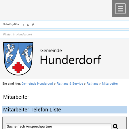
Zum Inhalt
,
zur Navigation
oder
zur Startseite
springen.
chließen
M
A
Schriftgröße
A
A
Sie sind hier:
Gemeinde Hunderdorf
>
Rathaus & Service
>
Rathaus
>
Mitarbeiter
Mitarbeiter
Mitarbeiter-Telefon-Liste