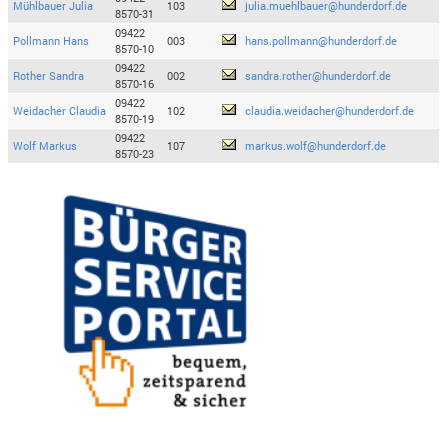
Mühlbauer Julia
103
julia.muehlbauer@hunderdorf.de
8570-31
09422
Pollmann Hans
003
hans.pollmann@hunderdorf.de
8570-10
09422
Rother Sandra
002
sandra.rother@hunderdorf.de
8570-16
09422
Weidacher Claudia
102
claudia.weidacher@hunderdorf.de
8570-19
09422
Wolf Markus
107
markus.wolf@hunderdorf.de
8570-23